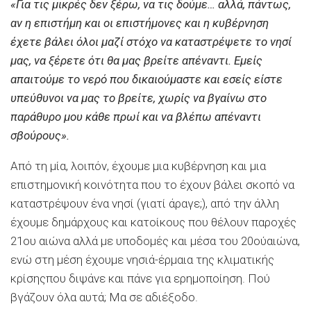
«Για τις μικρές δεν ξέρω, να τις δούμε… αλλά, πάντως,
αν η επιστήμη και οι επιστήμονες και η κυβέρνηση
έχετε βάλει όλοι μαζί στόχο να καταστρέψετε το νησί
μας, να ξέρετε ότι θα μας βρείτε απέναντι. Εμείς
απαιτούμε το νερό που δικαιούμαστε και εσείς είστε
υπεύθυνοι να μας το βρείτε, χωρίς να βγαίνω στο
παράθυρο μου κάθε πρωί και να βλέπω απέναντι
σβούρους».
Από τη μία, λοιπόν, έχουμε μια κυβέρνηση και μια
επιστημονική κοινότητα που το έχουν βάλει σκοπό να
καταστρέψουν ένα νησί (γιατί άραγε;), από την άλλη
έχουμε δημάρχους και κατοίκους που θέλουν παροχές
21ου αιώνα αλλά με υποδομές και μέσα του 20ούαιώνα,
ενώ στη μέση έχουμε νησιά-έρμαια της κλιματικής
κρίσηςπου διψάνε και πάνε για ερημοποίηση. Πού
βγάζουν όλα αυτά; Μα σε αδιέξοδο.