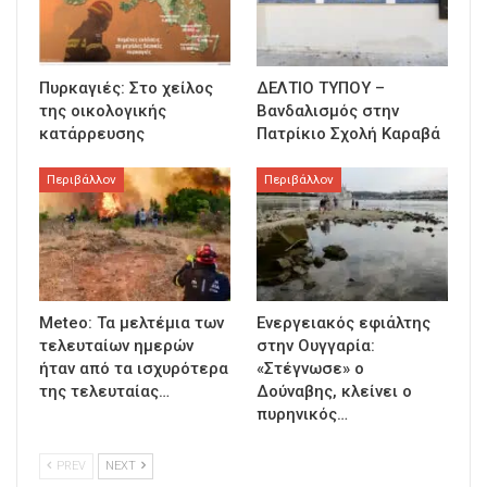
Πυρκαγιές: Στο χείλος
ΔΕΛΤΙΟ ΤΥΠΟΥ –
της οικολογικής
Βανδαλισμός στην
κατάρρευσης
Πατρίκιο Σχολή Καραβά
Περιβάλλον
Περιβάλλον
Meteo: Τα μελτέμια των
Ενεργειακός εφιάλτης
τελευταίων ημερών
στην Ουγγαρία:
ήταν από τα ισχυρότερα
«Στέγνωσε» ο
της τελευταίας…
Δούναβης, κλείνει ο
πυρηνικός…
PREV
NEXT