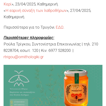
Κερί
», 23/04/2025, Καθημερινή.
«
Η εαρινή σύναξη των λαθροθήρων
», 27/04/2025,
Καθημερινή.
Περισσότερα για το Τρυγόνι
ΕΔΩ
.
Περισσότερες πληροφορίες:
Ρούλα Τρίγκου, Συντονίστρια Επικοινωνίας | τηλ.
210
8228704
, εσωτ. 120 | Κιν.
6977 528200
|
rtrigou@ornithologiki.gr