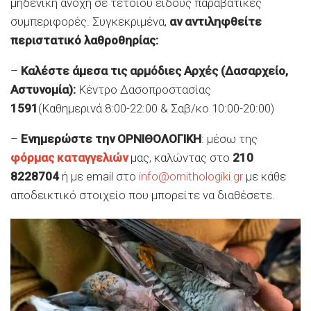
μηδενική ανοχή σε τέτοιου είδους παραβατικές
συμπεριφορές. Συγκεκριμένα,
αν αντιληφθείτε
περιστατικό λαθροθηρίας:
–
Καλέστε άμεσα τις αρμόδιες Αρχές (Δασαρχείο,
Αστυνομία):
Κέντρο Δασοπροστασίας
1591
(Καθημερινά
8:00-22:00
& Σαβ/κο
10:00-20:00
)
–
Ενημερώστε την ΟΡΝΙΘΟΛΟΓΙΚΗ
: μέσω της
φόρμας καταγγελιών
μας, καλώντας στο
210
8228704
ή με email στο
info@ornithologiki.gr
με κάθε
αποδεικτικό στοιχείο που μπορείτε να διαθέσετε.