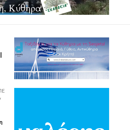
Ι
ΠΕ
ν
η