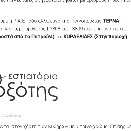
ες (τελευταίες στη λίστα αιτήσεων με αριθμούς Γ-3877 και
ιψε η Ρ.Α.Ε δύο άλλα έργα της κοινοπραξίας
ΤΕΡΝΑ-
η λίστα, με αριθμούς Γ3808 και Γ3809 που επισυνάπτεται)
οστά από το Πετρούνι)
και
ΚΟΡΔΕΛΙΔΕΣ (Στην περιοχή
Advertisement
νονται στον χάρτη των Κυθήρων με κίτρινο χρώμα. Επίσης μ