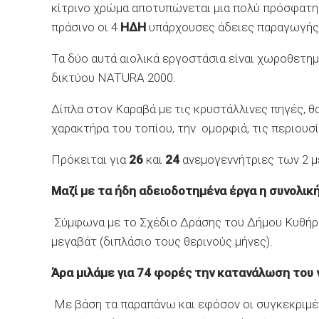
κίτρινο χρώμα αποτυπώνεται μια πολύ πρόσφατη
πράσινο οι 4
ΗΔΗ
υπάρχουσες άδειες παραγωγής
Τα δύο αυτά αιολικά εργοστάσια είναι χωροθετημ
δικτύου NATURA 2000.
Δίπλα στον Καραβά με τις κρυστάλλινες πηγές, θα 
χαρακτήρα του τοπίου, την ομορφιά, τις περιουσ
Πρόκειται για
26
και
24
ανεμογεννήτριες των 2 μ
Μαζί με τα ήδη αδειοδοτημένα έργα η συνολική 
Σύμφωνα με το Σχέδιο Δράσης του Δήμου Κυθήρων
μεγαβάτ (διπλάσιο τους θερινούς μήνες).
Άρα μιλάμε για
74 φορές την κατανάλωση
του 
Με βάση τα παραπάνω και εφόσον οι συγκεκριμέν