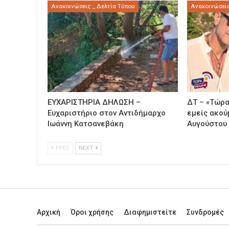
Ανακοινώσεις _ Δελτία Τύπου
Ανακοινώσεις
ΕΥΧΑΡΙΣΤΗΡΙΑ ΔΗΛΩΣΗ –
ΔΤ – «Τώρα
Ευχαριστήριο στον Αντιδήμαρχο
εμείς ακού
Ιωάννη Κατσανεβάκη
Αυγούστου
PREV
NEXT
Αρχική
Όροι χρήσης
Διαφημιστείτε
Συνδρομές