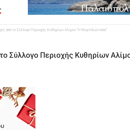
χές από το Σύλλογο Περιοχής Κυθηρίων Αλίμου “Η Μυρτιδιώτισσα”
 το Σύλλογο Περιοχής Κυθηρίων Αλίμ