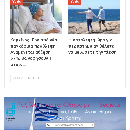
Υγεία
Υγεία
Καρκίνος: Σοκ από νέα
Η κατάλληλη ώρα για
παγκόσμια πρόβλεψη –
περπάτημα αν θέλετε
Αναμένεται αύξηση
να μειώσετε την πίεση
67%, θα νοσήσουν 1
στους…
PREV
NEXT