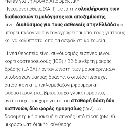
Hellas για τη Χρόνια Αποφρακτική
Πνευμονοπάθεια (ΧΑΠ), μετά την
ολοκλήρωση των
διαδικασιών τιμολόγησης και αποζημίωσης
,
είναι
διαθέσιμος για τους ασθενείς στην Ελλάδα
και
μπορεί πλέον να συνταγογραφείται από τους γιατρούς
και να καλύπτεται από τα ασφαλιστικά ταμεία.
Η νέα θεραπεία είναι συνδυασμός εισπνεόμενου
κορτικοστεροειδούς (ICS) / β2-διεγέρτη μακράς
δράσης (LABA) / ανταγωνιστή των μουσκαρινικών
υποδοχέων μακράς δράσης, ο οποίος περιέχει
διπροπιονική μπεκλομεθαζόνη, φουμαρική
φορμοτερόλη και βρωμιούχο γλυκοπυρρόνιο,
αντίστοιχα, και χορηγείται σε
σταθερή δόση δύο
εισπνοών, δύο φορές ημερησίως
(2×2), με
δοσομετρική συσκευή εισπνοής υπό πίεση (pMDI)
μικροσωματιδιακής σύνθεσης.