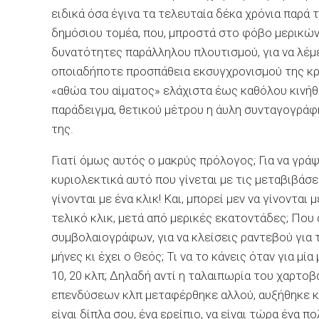
ειδικά όσα έγινα τα τελευταία δέκα χρόνια παρ
δημόσιου τομέα, που, μπροστά στο φόβο μερικών
δυνατότητες παράλληλου πλουτισμού, για να λέμε
οποιαδήποτε προσπάθεια εκσυγχρονισμού της κρα
«αθώα του αίματος» ελάχιστα έως καθόλου κινήθ
παράδειγμα, θετικού μέτρου η άυλη
συνταγογράφ
της.
Γιατί όμως αυτός ο μακρύς πρόλογος; Για να γρά
κυριολεκτικά αυτό που γίνεται με τις μεταβιβάσε
γίνονται με ένα κλικ! Και, μπορεί μεν να γίνονται 
τελικό κλικ, μετά από μερικές εκατοντάδες; Πο
συμβολαιογράφων, για να κλείσεις ραντεβού για 
μήνες κι έχει ο Θεός; Τι να το κάνεις όταν για μ
10, 20
κλπ
; Δηλαδή αντί η ταλαιπωρία του χαρτοβα
επενδύσεων
κλπ
μεταφέρθηκε αλλού, αυξήθηκε και
είναι δίπλα σου, ένα ερείπιο, να είναι τώρα ένα 