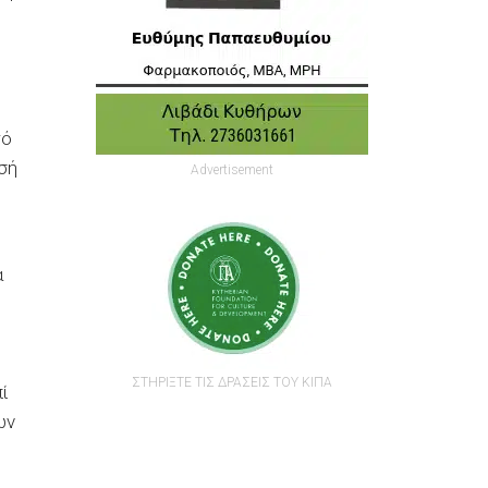
τό
ισή
Advertisement
α
ΣΤΗΡΙΞΤΕ ΤΙΣ ΔΡΑΣΕΙΣ ΤΟΥ ΚΙΠΑ
πί
ων