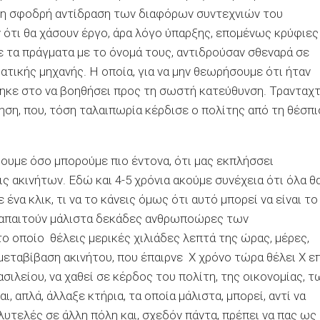
ά τη σφοδρή αντίδραση των διαφόρων συντεχνιών του
 ότι θα χάσουν έργο, άρα λόγο ύπαρξης, επομένως κρύφιες
 τα πράγματα με το όνομά τους, αντιδρούσαν σθεναρά σε
τικής μηχανής. Η οποία, για να μην θεωρήσουμε ότι ήταν
ηκε στο να βοηθήσει προς τη σωστή κατεύθυνση. Τρανταχ
ηση
, που, τόση ταλαιπωρία κέρδισε ο πολίτης από τη θέσπ
ψουμε όσο μπορούμε πιο έντονα, ότι μας εκπλήσσει
ις ακινήτων. Εδώ και 4-5 χρόνια ακούμε συνέχεια ότι όλα
θ
με ένα κλικ, τι να το κάνεις όμως ότι αυτό μπορεί να είναι το
υ απαιτούν μάλιστα δεκάδες ανθρωποώρες των
το οποίο θέλεις μερικές χιλιάδες λεπτά της ώρας, μέρες,
ία μεταβίβαση ακινήτου, που έπαιρνε Χ χρόνο τώρα θέλει Χ ε
σιλείου, να χαθεί σε κέρδος του πολίτη, της οικονομίας, τ
, απλά, άλλαξε κτήρια, τα οποία μάλιστα, μπορεί, αντί να
πολυτελές σε άλλη πόλη και, σχεδόν πάντα, πρέπει να πας ως