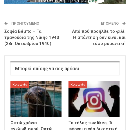
ΠΡΟΗΓΟΎΜΕΝΟ
ΕΠΌΜΕΝΟ
Σοφία Βέμπο – Τα
Από πού προήλθε το φιλί;
τραγούδια της Νίκης 1940
Η απάντηση δεν είναι και
(28η Οκτωβρίου 1940)
τόσο ρομαντική
Μπορεί επίσης να σας αρέσει
Κοινωνία
Κοινωνία
Οκτώ χρόνια
To τέλος των likes; Τι
εγκλωβισμού. Οκτώ
φέρνει η νέα δικαστική