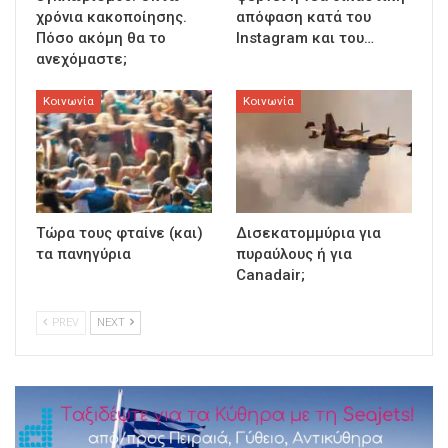
χρόνια κακοποίησης.
απόφαση κατά του
Πόσο ακόμη θα το
Instagram και του…
ανεχόμαστε;
Κοινωνία
Κοινωνία
Τώρα τους φταίνε (και)
Δισεκατομμύρια για
τα πανηγύρια
πυραύλους ή για
Canadair;
PREV
NEXT