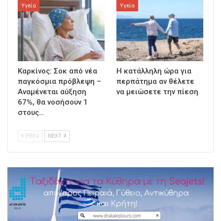
Υγεία
Υγεία
Καρκίνος: Σοκ από νέα
Η κατάλληλη ώρα για
παγκόσμια πρόβλεψη –
περπάτημα αν θέλετε
Αναμένεται αύξηση
να μειώσετε την πίεση
67%, θα νοσήσουν 1
στους…
PREV
NEXT