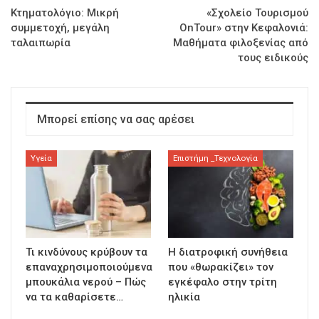
Κτηματολόγιο: Μικρή
«Σχολείο Τουρισμού
συμμετοχή, μεγάλη
OnTour» στην Κεφαλονιά:
ταλαιπωρία
Μαθήματα φιλοξενίας από
τους ειδικούς
Μπορεί επίσης να σας αρέσει
Υγεία
Επιστήμη _Τεχνολογία
Τι κινδύνους κρύβουν τα
Η διατροφική συνήθεια
επαναχρησιμοποιούμενα
που «θωρακίζει» τον
μπουκάλια νερού – Πώς
εγκέφαλο στην τρίτη
να τα καθαρίσετε…
ηλικία