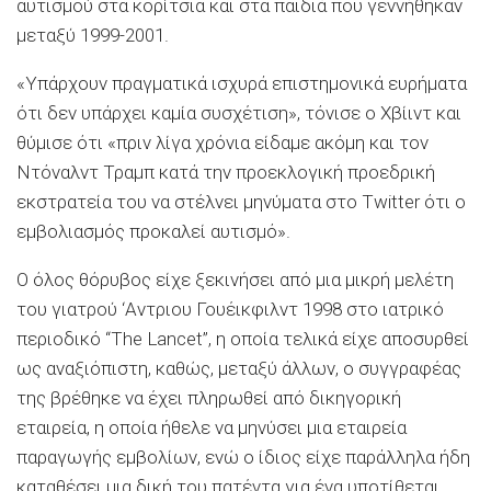
αυτισμού στα κορίτσια και στα παιδιά που γεννήθηκαν
μεταξύ 1999-2001.
«Υπάρχουν πραγματικά ισχυρά επιστημονικά ευρήματα
ότι δεν υπάρχει καμία συσχέτιση», τόνισε ο Χβίιντ και
θύμισε ότι «πριν λίγα χρόνια είδαμε ακόμη και τον
Ντόναλντ Τραμπ κατά την προεκλογική προεδρική
εκστρατεία του να στέλνει μηνύματα στο Twitter ότι ο
εμβολιασμός προκαλεί αυτισμό».
Ο όλος θόρυβος είχε ξεκινήσει από μια μικρή μελέτη
του γιατρού ‘Αντριου Γουέικφιλντ 1998 στο ιατρικό
περιοδικό “The Lancet”, η οποία τελικά είχε αποσυρθεί
ως αναξιόπιστη, καθώς, μεταξύ άλλων, ο συγγραφέας
της βρέθηκε να έχει πληρωθεί από δικηγορική
εταιρεία, η οποία ήθελε να μηνύσει μια εταιρεία
παραγωγής εμβολίων, ενώ ο ίδιος είχε παράλληλα ήδη
καταθέσει μια δική του πατέντα για ένα υποτίθεται