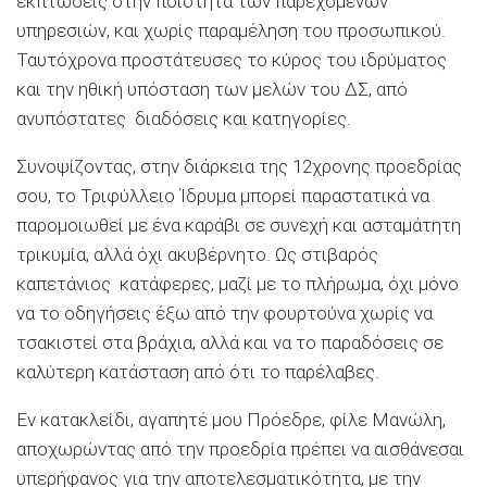
εκπτώσεις στην ποιότητα των παρεχόμενων
υπηρεσιών, και χωρίς παραμέληση του προσωπικού.
Ταυτόχρονα προστάτευσες το κύρος του ιδρύματος
και την ηθική υπόσταση των μελών του ΔΣ, από
ανυπόστατες διαδόσεις και κατηγορίες.
Συνοψίζοντας, στην διάρκεια της 12χρονης προεδρίας
σου, το Τριφύλλειο Ίδρυμα μπορεί παραστατικά να
παρομοιωθεί με ένα καράβι σε συνεχή και ασταμάτητη
τρικυμία, αλλά όχι ακυβέρνητο. Ως στιβαρός
καπετάνιος κατάφερες, μαζί με το πλήρωμα, όχι μόνο
να το οδηγήσεις έξω από την φουρτούνα χωρίς να
τσακιστεί στα βράχια, αλλά και να το παραδόσεις σε
καλύτερη κατάσταση από ότι το παρέλαβες.
Εν κατακλείδι, αγαπητέ μου Πρόεδρε, φίλε Μανώλη,
αποχωρώντας από την προεδρία πρέπει να αισθάνεσαι
υπερήφανος για την αποτελεσματικότητα, με την