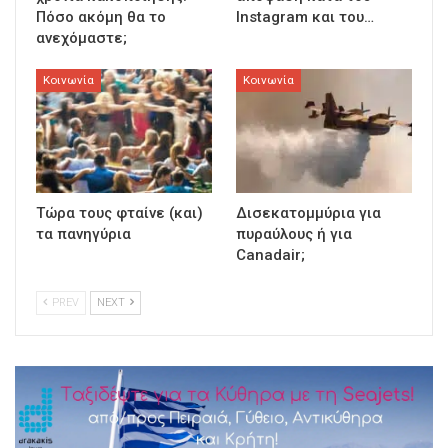
Πόσο ακόμη θα το
Instagram και του…
ανεχόμαστε;
Κοινωνία
Κοινωνία
Τώρα τους φταίνε (και)
Δισεκατομμύρια για
τα πανηγύρια
πυραύλους ή για
Canadair;
PREV
NEXT