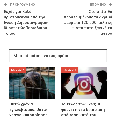
ΠΡΟΗΓΟΎΜΕΝΟ
ΕΠΌΜΕΝΟ
Ευχές για Καλά
Στο σπίτι θα
Χριστούγεννα από την
παραλαμβάνουν τα ακριβά
Ένωση Δημοσιογράφων
φάρμακα 120.000 πολίτες
Ιδιοκτητών Περιοδικού
– Από πότε ξεκινά το
Τύπου
μέτρο
Μπορεί επίσης να σας αρέσει
Κοινωνία
Κοινωνία
Οκτώ χρόνια
To τέλος των likes; Τι
εγκλωβισμού. Οκτώ
φέρνει η νέα δικαστική
χρόνια κακοποίησης.
απόφαση κατά του