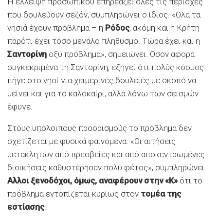
Η έλλειψη προσωπικού επηρεάζει όλες τις περιοχές
που δουλεύουν σεζόν, συμπληρώνει ο ίδιος. «Ολα τα
νησιά έχουν πρόβλημα – η
Ρόδος
, ακόμη και η Κρήτη
παρότι έχει τόσο μεγάλο πληθυσμό. Τώρα έχει και η
Σαντορίνη
οξύ πρόβλημα», σημειώνει. Οσον αφορά
συγκεκριμένα τη Σαντορίνη, εξηγεί ότι πολύς κόσμος
πήγε στο νησί για χειμερινές δουλειές με σκοπό να
μείνει και για το καλοκαίρι, αλλά λόγω των σεισμών
έφυγε.
Στους υπόλοιπους προορισμούς το πρόβλημα δεν
σχετίζεται με φυσικά φαινόμενα. «Οι αιτήσεις
μετακλητών από πρεσβείες και από αποκεντρωμένες
διοικήσεις καθυστέρησαν πολύ φέτος», συμπληρώνει.
Αλλοι ξενοδόχοι, όμως, αναφέρουν στην «Κ»
ότι το
πρόβλημα εντοπίζεται κυρίως στον
τομέα της
εστίασης
.