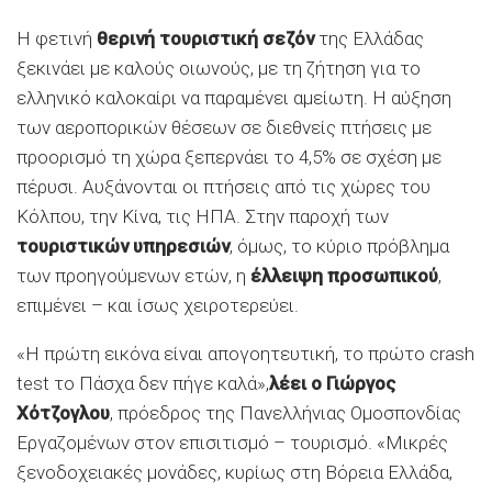
Η φετινή
θερινή τουριστική σεζόν
της Ελλάδας
ξεκινάει με καλούς οιωνούς, με τη ζήτηση για το
ελληνικό καλοκαίρι να παραμένει αμείωτη. Η αύξηση
των αεροπορικών θέσεων σε διεθνείς πτήσεις με
προορισμό τη χώρα ξεπερνάει το 4,5% σε σχέση με
πέρυσι. Αυξάνονται οι πτήσεις από τις χώρες του
Κόλπου, την Κίνα, τις ΗΠΑ. Στην παροχή των
τουριστικών υπηρεσιών
, όμως, το κύριο πρόβλημα
των προηγούμενων ετών, η
έλλειψη προσωπικού
,
επιμένει – και ίσως χειροτερεύει.
«Η πρώτη εικόνα είναι απογοητευτική, το πρώτο crash
test το Πάσχα δεν πήγε καλά»,
λέει ο Γιώργος
Χότζογλου
, πρόεδρος της Πανελλήνιας Ομοσπονδίας
Εργαζομένων στον επισιτισμό – τουρισμό. «Μικρές
ξενοδοχειακές μονάδες, κυρίως στη Βόρεια Ελλάδα,