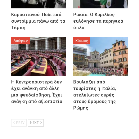
Καρυστιανού: Πολιτικά
Ρωσία: Ο Κύριλλος
συντρίμμια πάνω από τα
ευλόγησε τα πυρηνικά
Τέμπη
όπλα!
Απόψεις
Κόσμος
Η Κεντροαριστερά δεν
Βουλιάζει από
έχει ανάγκη από άλλη
τουρίστες η Ιταλία,
μια ψευδαίσθηση. Έχει
ατελείωτες ουρές
ανάγκη από αξιοπιστία
στους δρόμους της
Ρώμης
PREV
NEXT