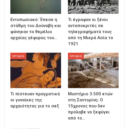
Εντυπωσιακό: Έπεσε η
Τι έγραφαν οι ξένοι
στάθμη του Δούναβη και
ανταποκριτές σε
φάνηκαν τα θεμέλια
τηλεγραφήματά τους
αρχαίας γέφυρας του…
από τη Μικρά Ασία το
1921
Ιστορία
Ιστορία
Τι πίστευαν πραγματικά
Μυστήριο 3.500 ετών
οι γυναίκες της
στη Σαντορίνη: Ο
αρχαιότητας για το σεξ
15χρονος που δεν
πρόλαβε να ξεφύγει
από το…