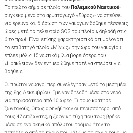
Το πρώτο σήμα σε πλοίο του
Πολεμικού Ναυτικού
-
συγκεκριμένα στο αρματαγωγό «Σύρος»- να σπεύσει
για έρευνα και διάσωση των ναυαγών δόθηκε τέσσερις
ώρες μετά το τελευταίο SOS του πλοίου, δηλαδή στις
6 το πρωί. Είναι επίσης χαρακτηριστικό ότι μολονότι
το επιβατηγό πλοίο «Μίνως» την ώρα του ναυαγίου
έπλεε μόλις 15 ναυτικά μίλια βορειότερα του
«Ηράκλειον» δεν ενημερώθηκε ποτέ να σπεύσει για
βοήθεια.
Οι πρώτοι ναυαγοί περισυνελέγησαν μετά το μεσημέρι
της 8ης Δεκεμβρίου. Εμειναν δηλαδή μέσα στο νερό
για περισσότερο από 10 ώρες. Τι τους κράτησε
ζωντανούς; Οπως αφηγήθηκαν οι περισσότεροι από
τους 47 επιζώντες, η ξαφνική τύχη που τους βρήκε
μέσα σε ένα σκηνικό απόλυτου τρόμου ήταν το
πετρέλαιο από το πλοίο που κάλυψε το σώμα τους, με