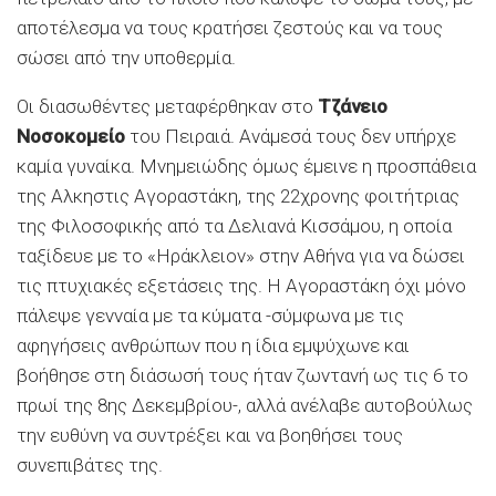
αποτέλεσμα να τους κρατήσει ζεστούς και να τους
σώσει από την υποθερμία.
Οι διασωθέντες μεταφέρθηκαν στο
Τζάνειο
Νοσοκομείο
του Πειραιά. Ανάμεσά τους δεν υπήρχε
καμία γυναίκα. Μνημειώδης όμως έμεινε η προσπάθεια
της Αλκηστις Αγοραστάκη, της 22χρονης φοιτήτριας
της Φιλοσοφικής από τα Δελιανά Κισσάμου, η οποία
ταξίδευε με το «Ηράκλειον» στην Αθήνα για να δώσει
τις πτυχιακές εξετάσεις της. Η Αγοραστάκη όχι μόνο
πάλεψε γενναία με τα κύματα -σύμφωνα με τις
αφηγήσεις ανθρώπων που η ίδια εμψύχωνε και
βοήθησε στη διάσωσή τους ήταν ζωντανή ως τις 6 το
πρωί της 8ης Δεκεμβρίου-, αλλά ανέλαβε αυτοβούλως
την ευθύνη να συντρέξει και να βοηθήσει τους
συνεπιβάτες της.