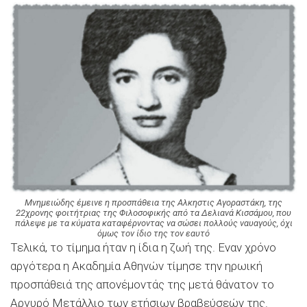
Μνημειώδης έμεινε η προσπάθεια της Αλκηστις Αγοραστάκη, της
22χρονης φοιτήτριας της Φιλοσοφικής από τα Δελιανά Κισσάμου, που
πάλεψε με τα κύματα καταφέρνοντας να σώσει πολλούς ναυαγούς, όχι
όμως τον ίδιο της τον εαυτό
Τελικά, το τίμημα ήταν η ίδια η ζωή της. Εναν χρόνο
αργότερα η Ακαδημία Αθηνών τίμησε την ηρωική
προσπάθειά της απονέμοντάς της μετά θάνατον το
Αργυρό Μετάλλιο των ετήσιων βραβεύσεών της.