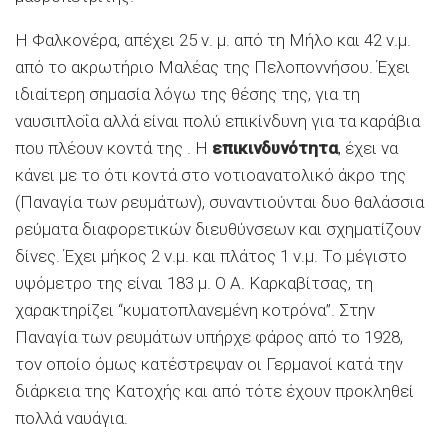
Η Φαλκονέρα, απέχει 25 ν. μ. από τη Μήλο και 42 ν.μ.
από το ακρωτήριο Μαλέας της Πελοποννήσου. Έχει
ιδιαίτερη σημασία λόγω της θέσης της, για τη
ναυσιπλοΐα αλλά είναι πολύ επικίνδυνη για τα καράβια
που πλέουν κοντά της . Η
επικινδυνότητα
, έχει να
κάνει με το ότι κοντά στο νοτιοανατολικό άκρο της
(Παναγία των ρευμάτων), συναντιούνται δυο θαλάσσια
ρεύματα διαφορετικών διευθύνσεων και σχηματίζουν
δίνες. Έχει μήκος 2 ν.μ. και πλάτος 1 ν.μ. Το μέγιστο
υψόμετρο της είναι 183 μ. Ο Α. Καρκαβίτσας, τη
χαρακτηρίζει “κυματοπλανεμένη κοτρόνα”. Στην
Παναγία των ρευμάτων υπήρχε φάρος από το 1928,
τον οποίο όμως κατέστρεψαν οι Γερμανοί κατά την
διάρκεια της Κατοχής και από τότε έχουν προκληθεί
πολλά ναυάγια.