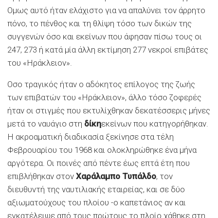
Ομως αυτό ήταν ελάχιστο για να απαλύνει τον άρρητο
πόνο, το πένθος και τη θλίψη τόσο των δικών της
συγγενών όσο και εκείνων που άφησαν πίσω τους οι
247, 273 ή κατά μία άλλη εκτίμηση 277 νεκροί επιβάτες
του «Ηράκλειον».
Οσο τραγικός ήταν ο αδόκητος επίλογος της ζωής
των επιβατών του «Ηράκλειον», άλλο τόσο ζοφερές
ήταν οι στιγμές που εκτυλίχθηκαν δεκατέσσερις μήνες
μετά το ναυάγιο στη
δίκη
εκείνων που κατηγορήθηκαν.
Η ακροαματική διαδικασία ξεκίνησε στα τέλη
Φεβρουαρίου του 1968 και ολοκληρώθηκε ένα μήνα
αργότερα. Οι ποινές από πέντε έως επτά έτη που
επιβλήθηκαν στον
Χαράλαμπο Τυπάλδο
, τον
διευθυντή της ναυτιλιακής εταιρείας, και σε δύο
αξιωματούχους του πλοίου -ο καπετάνιος αν και
εγκατέλειψε από τους πρώτους το πλοίο χάθηκε στη