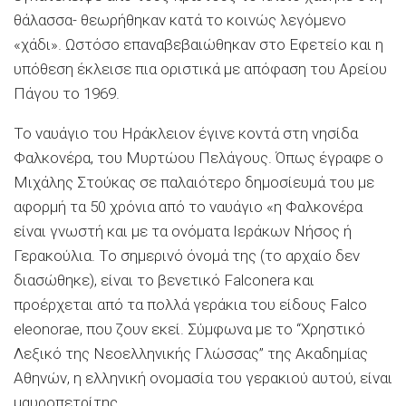
θάλασσα- θεωρήθηκαν κατά το κοινώς λεγόμενο
«χάδι». Ωστόσο επαναβεβαιώθηκαν στο Εφετείο και η
υπόθεση έκλεισε πια οριστικά με απόφαση του Αρείου
Πάγου το 1969.
Το ναυάγιο του Ηράκλειον έγινε κοντά στη νησίδα
Φαλκονέρα, του Μυρτώου Πελάγους. Όπως έγραφε ο
Μιχάλης Στούκας σε παλαιότερο δημοσίευμά του με
αφορμή τα 50 χρόνια από το ναυάγιο «η Φαλκονέρα
είναι γνωστή και με τα ονόματα Ιεράκων Νήσος ή
Γερακούλια. Το σημερινό όνομά της (το αρχαίο δεν
διασώθηκε), είναι το βενετικό Falconera και
προέρχεται από τα πολλά γεράκια του είδους Falco
eleonorae, που ζουν εκεί. Σύμφωνα με το “Χρηστικό
Λεξικό της Νεοελληνικής Γλώσσας” της Ακαδημίας
Αθηνών, η ελληνική ονομασία του γερακιού αυτού, είναι
μαυροπετρίτης.