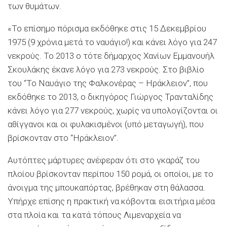
των θυμάτων.
«Το επίσημο πόρισμα εκδόθηκε στις 15 Δεκεμβρίου
1975 (9 χρόνια μετά το ναυάγιο!) και κάνει λόγο για 247
νεκρούς. Το 2013 ο τότε δήμαρχος Χανίων Εμμανουήλ
Σκουλάκης έκανε λόγο για 273 νεκρούς. Στο βιβλίο
του “Το Ναυάγιο της Φαλκονέρας – Ηράκλειον”, που
εκδόθηκε το 2013, ο δικηγόρος Γιώργος Τρανταλίδης
κάνει λόγο για 277 νεκρούς, χωρίς να υπολογίζονται οι
αθίγγανοι και οι φυλακισμένοι (υπό μεταγωγή), που
βρίσκονταν στο “Ηράκλειον”.
Αυτόπτες μάρτυρες ανέφεραν ότι στο γκαράζ του
πλοίου βρίσκονταν περίπου 150 ρομά, οι οποίοι, με το
άνοιγμα της μπουκαπόρτας, βρέθηκαν στη θάλασσα.
Υπήρχε επίσης η πρακτική να κόβονται εισιτήρια μέσα
στα πλοία και τα κατά τόπους Λιμεναρχεία να