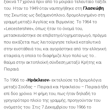
ξεκινά 17 χρόνια πριν από το μοιραίο τελευταίο ταξίδι
του. Ηταν το 1949 όταν ναυπηγήθηκε στη
Γλασκώβη
της Σκωτίας ως δεξαμενόπλοιο, δρομολογημένο στη
γραμμή μεταξύ Αγγλίας και Βιρμανίας. Το 1964 το
«Leicestershire», όπως ήταν το όνομά του,
μετασκευάστηκε σε επιβατηγό/οχηματαγωγό, πράγμα
που εικάζεται πως λειτούργησε τελικά καταλυτικά
στην ευστάθειά του, και αγοράστηκε από την ελληνική
εταιρεία, η οποία το διαφήμιζε λίγο πολύ ως το…
θαύμα στην ακτοπλοϊκή σύνδεση μεταξύ Κρήτης και
Πειραιά.
Το 1966 το «
Ηράκλειον
» εκτελούσε τα δρομολόγια
μεταξύ Σούδας – Πειραιά και Ηρακλείου – Πειραιά ήδη
επί δύο χρόνια. Η φήμη του, πως ήταν δηλαδή το
γρηγορότερο πλοίο της γραμμής, προηγούνταν του
ονόματός του. Στις 7 Δεκεμβρίου του 1966 το