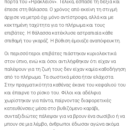
πόρτα του «Ηράκλειον». Τελικά, έσπασε τη δεξιά και
έπεσε στη θάλασσα. Ο χρόνος από εκείνη τη στιγμή
άρχισε να μετρά όχι μόνο αντίστροφα, αλλά και με
κεκτημένη ταχύτητα για το πλήρωμα και τους
επιβάτες. Η θάλασσα κατέκλυσε αστραπιαία κάθε
σπιθαμή του γκαράζ. Η βύθιση έμοιαζε αναπόφευκτη.
Οι περισσότεροι επιβάτες πιάστηκαν κυριολεκτικά
στον ύπνο, ενώ και όσοι αντιλήφθηκαν ότι είχαν να
παλέψουν για τη ζωή τους δεν είχαν καμία καθοδήγηση
από το πλήρωμα. Τα σωστικά μέσα ήταν ελάχιστα.
Στην πραγματικότητα καθένας έκανε του κεφαλιού του
και έπαιρνε το ρίσκο του. Φίλοι και αδέλφια
χωρίστηκαν για πάντα, παίρνοντας διαφορετικές
κατευθύνσεις μέσα στο βυθιζόμενο καράβι,
συνταξιδιώτες πάλεψαν για να βρουν ένα σωσίβιο ή να
μπουν σε μια λέμβο, άνθρωποι έδωσαν αγώνα ακόμα