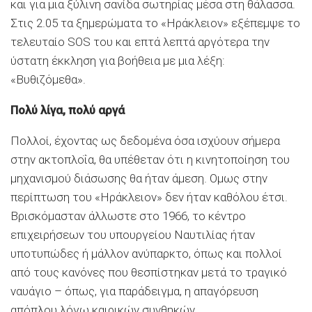
και για μια ξύλινη σανίδα σωτηρίας μέσα στη θάλασσα.
Στις 2.05 τα ξημερώματα το «Ηράκλειον» εξέπεμψε το
τελευταίο SOS του και επτά λεπτά αργότερα την
ύστατη έκκληση για βοήθεια με μια λέξη:
«Βυθιζόμεθα».
Πολύ λίγα, πολύ αργά
Πολλοί, έχοντας ως δεδομένα όσα ισχύουν σήμερα
στην ακτοπλοΐα, θα υπέθεταν ότι η κινητοποίηση του
μηχανισμού διάσωσης θα ήταν άμεση. Ομως στην
περίπτωση του «Ηράκλειον» δεν ήταν καθόλου έτσι.
Βρισκόμασταν άλλωστε στο 1966, το κέντρο
επιχειρήσεων του υπουργείου Ναυτιλίας ήταν
υποτυπώδες ή μάλλον ανύπαρκτο, όπως και πολλοί
από τους κανόνες που θεσπίστηκαν μετά το τραγικό
ναυάγιο – όπως, για παράδειγμα, η απαγόρευση
απόπλου λόγω καιρικών συνθηκών.