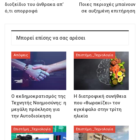
διοξείδιο του άνθρακα απ’
Ποιες περιοχές μπαίνουν
ό,τι απορροφά
σε αυξημένη επιτήρηση
Μπορεί επίσης να σας αρέσει
Απόψεις
Επιστήμη _Τεχνολογία
Ο εκδημοκρατισμός της
Η διατροφική συνήθεια
Τεχνητής Νοημοσύνης: η
που «θωρακίζει» τον
μεγάλη πρόκληση για
εγκέφαλο στην τρίτη
την Αυτοδιοίκηση
ηλικία
Επιστήμη _Τεχνολογία
Επιστήμη _Τεχνολογία