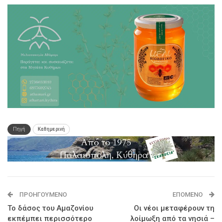
Πηγή
Καθημερινή
ΠΡΟΗΓΟΎΜΕΝΟ
ΕΠΌΜΕΝΟ
Το δάσος του Αμαζονίου
Οι νέοι μεταφέρουν τη
εκπέμπει περισσότερο
λοίμωξη από τα νησιά –