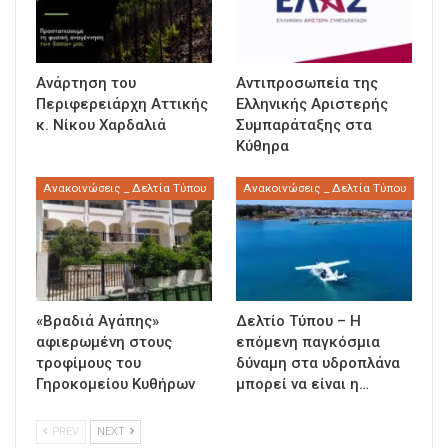
Ανάρτηση του
Αντιπροσωπεία της
Περιφερειάρχη Αττικής
Ελληνικής Αριστερής
κ. Νίκου Χαρδαλιά
Συμπαράταξης στα
Κύθηρα
Ανακοινώσεις _ Δελτία Τύπου
Ανακοινώσεις _ Δελτία Τύπου
«Βραδιά Αγάπης»
Δελτίο Τύπου – Η
αφιερωμένη στους
επόμενη παγκόσμια
τροφίμους του
δύναμη στα υδροπλάνα
Γηροκομείου Κυθήρων
μπορεί να είναι η…
PREV
NEXT