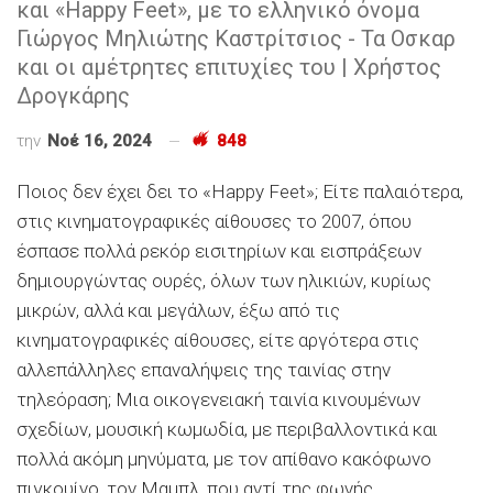
και «Happy Feet», με το ελληνικό όνομα
Γιώργος Μηλιώτης Καστρίτσιος - Τα Οσκαρ
και οι αμέτρητες επιτυχίες του | Χρήστος
Δρογκάρης
την
Νοέ 16, 2024
848
Ποιος δεν έχει δει το «Happy Feet»; Είτε παλαιότερα,
στις κινηματογραφικές αίθουσες το 2007, όπου
έσπασε πολλά ρεκόρ εισιτηρίων και εισπράξεων
δημιουργώντας ουρές, όλων των ηλικιών, κυρίως
μικρών, αλλά και μεγάλων, έξω από τις
κινηματογραφικές αίθουσες, είτε αργότερα στις
αλλεπάλληλες επαναλήψεις της ταινίας στην
τηλεόραση; Μια οικογενειακή ταινία κινουμένων
σχεδίων, μουσική κωμωδία, με περιβαλλοντικά και
πολλά ακόμη μηνύματα, με τον απίθανο κακόφωνο
πιγκουίνο, τον Μαμπλ, που αντί της φωνής