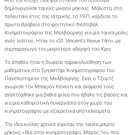
Από την εποχή των φοιτητικών του σπουδών
δημιουργούσε ταινίες μικρού μήκους. Μάλιστα, στο
τελευταίο έτος της Ιατρικής, το 1971, κέρδισε το
πρώτο βραβείο στο φοιτητικό Φεστιβάλ
Κινηματογράφου της Μελβούρνης για μία ταινία μόλις
ενός λεπτού. Ηταν το «St. Vincent’s Revue Film», με
συμπαραγωγό τον μικρότερο αδερφό του Κρις.
Το έπαθλο ήταν η δωρεάν παρακολούθηση των
μαθημάτων στο Εργαστήρι Κινηματογράφου του
Πανεπιστημίου της Μελβούρνης. Εκεί ο Τζορτζ
γνώρισε τον Μπάιρον Κένεντι και ανάμεσά τους
αναπτύχθηκε μια βαθιά φιλία που έβαλε τις βάσεις και
για μια καθοριστική συνεργασία στον χώρο του
κινηματογράφου με εξαιρετικά αποτελέσματα.
Την ίδια κιόλας χρονιά γύρισαν την ταινία μικρού
μήκους «Βία στον κινηματογράφο, Μέρος 1ο», που