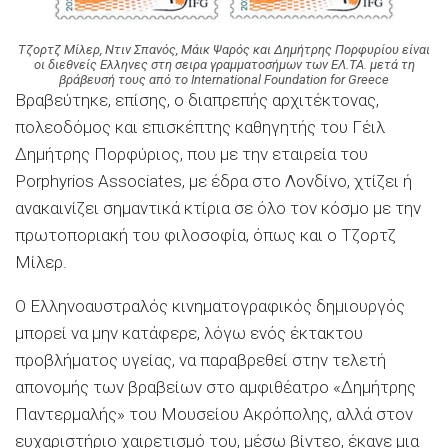
Τζορτζ Μίλερ, Ντιν Σπανός, Μάικ Ψαρός και Δημήτρης Πορφυρίου είναι
οι διεθνείς Ελληνες στη σειρα γραμματοσήμων των ΕΛ.ΤΑ. μετά τη
βράβευσή τους από το International Foundation for Greece
Βραβεύτηκε, επίσης, ο διαπρεπής αρχιτέκτονας,
πολεοδόμος και επισκέπτης καθηγητής του Γέιλ
Δημήτρης Πορφύριος, που με την εταιρεία του
Porphyrios Associates, με έδρα στο Λονδίνο, χτίζει ή
ανακαινίζει σημαντικά κτίρια σε όλο τον κόσμο με την
πρωτοποριακή του φιλοσοφία, όπως και o Τζορτζ
Μίλερ.
Ο Ελληνοαυστραλός κινηματογραφικός δημιουργός
μπορεί να μην κατάφερε, λόγω ενός έκτακτου
προβλήματος υγείας, να παραβρεθεί στην τελετή
απονομής των βραβείων στο αμφιθέατρο «Δημήτρης
Παντερμαλής» του Μουσείου Ακρόπολης, αλλά στον
ευχαριστήριο χαιρετισμό του, μέσω βίντεο, έκανε μια