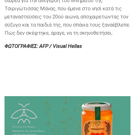
δωρεά για την ανέγερση του Μνημείου της
Τσιριγώτισσας Μάνας, που έμενε στο νησί κατά τις
μεταναστεύσεις του 20ού αιώνα, αποχαιρετώντας τον
σύζυγο και τα παιδιά της, που σπάνια τους ξαναέβλεπε.
Πώς δεν σκέφτηκε, άραγε, να τη σκηνοθετήσει;
ΦΩΤΟΓΡΑΦΙΕΣ: AFP / Visual Hellas