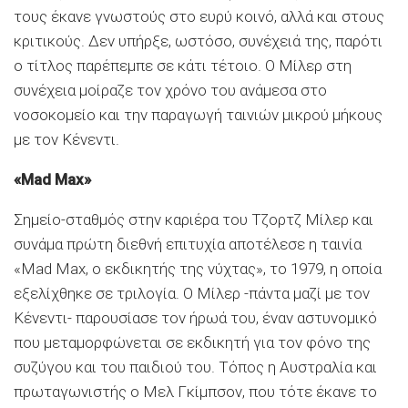
τους έκανε γνωστούς στο ευρύ κοινό, αλλά και στους
κριτικούς. Δεν υπήρξε, ωστόσο, συνέχειά της, παρότι
ο τίτλος παρέπεμπε σε κάτι τέτοιο. Ο Μίλερ στη
συνέχεια μοίραζε τον χρόνο του ανάμεσα στο
νοσοκομείο και την παραγωγή ταινιών μικρού μήκους
με τον Κένεντι.
«Mad Μax»
Σημείο-σταθμός στην καριέρα του Τζορτζ Μίλερ και
συνάμα πρώτη διεθνή επιτυχία αποτέλεσε η ταινία
«Mad Max, ο εκδικητής της νύχτας», τo 1979, η οποία
εξελίχθηκε σε τριλογία. Ο Μίλερ -πάντα μαζί με τον
Κένεντι- παρουσίασε τον ήρωά του, έναν αστυνομικό
που μεταμορφώνεται σε εκδικητή για τον φόνο της
συζύγου και του παιδιού του. Τόπος η Αυστραλία και
πρωταγωνιστής ο Μελ Γκίμπσον, που τότε έκανε το