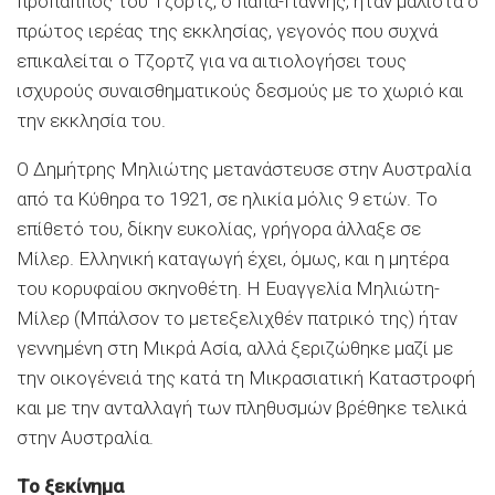
προπάππος του Τζορτζ, ο παπα-Γιάννης, ήταν μάλιστα ο
πρώτος ιερέας της εκκλησίας, γεγονός που συχνά
επικαλείται ο Τζορτζ για να αιτιολογήσει τους
ισχυρούς συναισθηματικούς δεσμούς με το χωριό και
την εκκλησία του.
Ο Δημήτρης Μηλιώτης μετανάστευσε στην Αυστραλία
από τα Κύθηρα το 1921, σε ηλικία μόλις 9 ετών. Το
επίθετό του, δίκην ευκολίας, γρήγορα άλλαξε σε
Μίλερ. Ελληνική καταγωγή έχει, όμως, και η μητέρα
του κορυφαίου σκηνοθέτη. Η Ευαγγελία Μηλιώτη-
Μίλερ (Μπάλσον το μετεξελιχθέν πατρικό της) ήταν
γεννημένη στη Μικρά Ασία, αλλά ξεριζώθηκε μαζί με
την οικογένειά της κατά τη Μικρασιατική Καταστροφή
και με την ανταλλαγή των πληθυσμών βρέθηκε τελικά
στην Αυστραλία.
Το ξεκίνημα