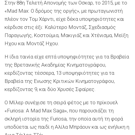
Στην 88η Τελετή Απονομής των Οσκαρ, το 2015, με το
«Mad Max: Ο δρόμος της οργής», με πρωταγωνιστή
πλέον τον Τομ Χάρντι, είχε δέκα υποψηφιότητες και
κέρδισε στις έξι: Καλύτερο Μοντάζ, Σχεδιασμός
Παραγωγής, Κοστούμια, Μακιγιάζ και Χτένισμα, Μείξη
Ηχου και Μοντάζ Ηχου.
Η ίδια ταινία είχε επτά υποψηφιότητες για τα Βραβεία
της Βρετανικής Ακαδημίας Κινηματογράφου,
κερδίζοντας τέσσερα, 13 υποψηφιότητες για τα
Βραβεία της Ενωσης Κριτικών Κινηματογράφου,
κερδίζοντας 9, και δύο Χρυσές Σφαίρες.
Ο Μίλερ συνέχισε τη σειρά φέτος με το πρίκουελ
«Furiosa: A Mad Max Saga», που παρουσιάζει τη
σκληρή ιστορία της Furiosa, την οποία αυτή τη φορά
υποδύεται ως παιδί η Αλίλα Μπράουν και ως ενήλικη η