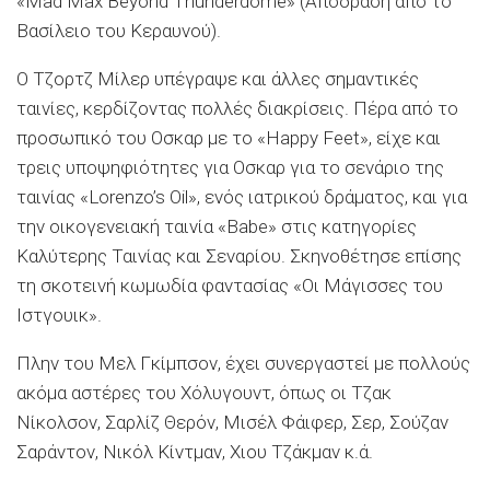
«Mad Max Beyond Thunderdome» (Απόδραση από το
Βασίλειο του Κεραυνού).
Ο Τζορτζ Μίλερ υπέγραψε και άλλες σημαντικές
ταινίες, κερδίζοντας πολλές διακρίσεις. Πέρα από το
προσωπικό του Οσκαρ με το «Happy Feet», είχε και
τρεις υποψηφιότητες για Οσκαρ για το σενάριο της
ταινίας «Lorenzo’s Oil», ενός ιατρικού δράματος, και για
την οικογενειακή ταινία «Babe» στις κατηγορίες
Καλύτερης Ταινίας και Σεναρίου. Σκηνοθέτησε επίσης
τη σκοτεινή κωμωδία φαντασίας «Οι Μάγισσες του
Ιστγουικ».
Πλην του Μελ Γκίμπσον, έχει συνεργαστεί με πολλούς
ακόμα αστέρες του Χόλυγουντ, όπως οι Τζακ
Νίκολσον, Σαρλίζ Θερόν, Μισέλ Φάιφερ, Σερ, Σούζαν
Σαράντον, Νικόλ Κίντμαν, Χιου Τζάκμαν κ.ά.