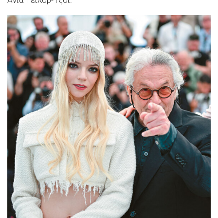
Ανια Τέιλορ-Τζόι.