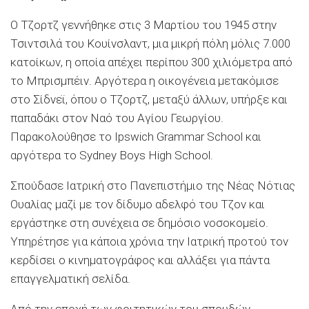
Ο Τζορτζ γεννήθηκε στις 3 Μαρτίου του 1945 στην
Τσιντσιλά του Κουίνσλαντ, μια μικρή πόλη μόλις 7.000
κατοίκων, η οποία απέχει περίπου 300 χιλιόμετρα από
το Μπρισμπέιν. Αργότερα η οικογένεια μετακόμισε
στο Σίδνεϊ, όπου ο Τζορτζ, μεταξύ άλλων, υπήρξε και
παπαδάκι στον Ναό του Αγίου Γεωργίου.
Παρακολούθησε το Ipswich Grammar School και
αργότερα το Sydney Boys High School.
Σπούδασε Ιατρική στο Πανεπιστήμιο της Νέας Νότιας
Ουαλίας μαζί με τον δίδυμο αδελφό του Τζον και
εργάστηκε στη συνέχεια σε δημόσιο νοσοκομείο.
Υπηρέτησε για κάποια χρόνια την Ιατρική προτού τον
κερδίσει ο κινηματογράφος και αλλάξει για πάντα
επαγγελματική σελίδα.