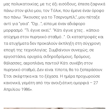
μας πολυκατοικίας, με τις έξι εισόδους, έπεσα ξαφνικά
πάνω στον φίλο μου, τον Τόλικ, που έμενε έναν όροφο
πιο πάνω. “Άκουσες για το Τσερνομπίλ;”, μου πέταξε
αντί για “γεια”. “Όχι…”, είπα με έναν αδιάφορο
μορφασμό. “Τι έγινε εκεί;”. “Κάτι έγινε χτες… κάποιο
ατύχημα στον πυρηνικό σταθμό…”. Οι καταστροφές και
τα ατυχήματα δεν προκαλούν έκπληξη στη σύγχρονη
εποχή της τεχνολογίας. Συμβαίνουν συνεχώς, σε
εργοστάσια, ορυχεία, σιδηροδρόμους, δρόμους,
θάλασσες, αεροπλάνα, παντού! Κάτι συνέβη στον
πυρηνικό σταθμό; Δεν είναι τίποτα, θα το ξεπεράσουν.
Έτσι σκέφτηκα και το ξέχασα. Η ημέρα προχωρούσε
κανονικά, γεμάτη από την ανοιξιάτικη ομορφιά – 27
Απριλίου 1986».