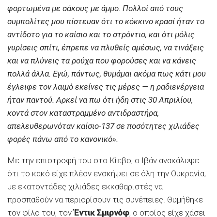
φορτωμένα με σάκους με άμμο. Πολλοί από τους
συμπολίτες μου πίστευαν ότι το κόκκινο κρασί ήταν το
αντίδοτο για το καίσιο και το στρόντιο, και ότι μόλις
γυρίσεις σπίτι, έπρεπε να πλυθείς αμέσως, να τινάξεις
και να πλύνεις τα ρούχα που φορούσες και να κάνεις
πολλά άλλα. Εγώ, πάντως, θυμάμαι ακόμα πως κάτι μου
έγλειφε τον λαιμό εκείνες τις μέρες — η ραδιενέργεια
ήταν παντού. Αρκεί να πω ότι ήδη στις 30 Απριλίου,
κοντά στον καταστραμμένο αντιδραστήρα,
απελευθερωνόταν καίσιο-137 σε ποσότητες χιλιάδες
φορές πάνω από το κανονικό».
Με την επιστροφή του στο Κίεβο, ο Ιβάν ανακάλυψε
ότι το κακό είχε πλέον ενσκήψει σε όλη την Ουκρανία,
με εκατοντάδες χιλιάδες εκκαθαριστές να
προσπαθούν να περιορίσουν τις συνέπειες. Θυμήθηκε
τον φίλο του, τον
Έντικ Σμιρνόφ
, ο οποίος είχε χάσει