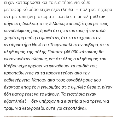
είχαν καταρρεύσει και τα εισιτήρια για κάθε
μεταφορικό μέσο είχαν εξαντληθεί. Η πόλη και η χώρα
αντιμετώπιζαν μια αόρατη, αμείλικτη απειλή.
«Όταν
πήγα στη δουλειά, στις 5 Μαΐου, και συζήτησα με τους
συναδέλφους μου, έμαθα ότι η κατάσταση ήταν πολύ
χειρότερη από ό,τι φαινόταν, ότι το ατύχημα στον
αντιδραστήρα Νο 4 του Τσερνομπίλ ήταν σοβαρό, ότι ο
πληθυσμός της πόλης Πρίπιατ (45.000 κάτοικοι) θα
εκκενωνόταν πλήρως, και ότι όλος ο πληθυσμός του
Κιέβου είχε αρχίσει να φυγαδεύει τα παιδιά του,
προσπαθώντας να τα προστατεύσει από την
ραδιενέργεια. Κάποιοι από τους συναδέλφους μου,
έχοντας επαφές ή γνωριμίες στις υψηλές θέσεις, είχαν
ήδη καταφέρει να το κάνουν. Τα εισιτήρια είχαν
εξαντληθεί — δεν υπήρχαν πια εισιτήρια για τρένα, για
τραμ, για λεωφορεία, ούτε για αεροπλάνα».