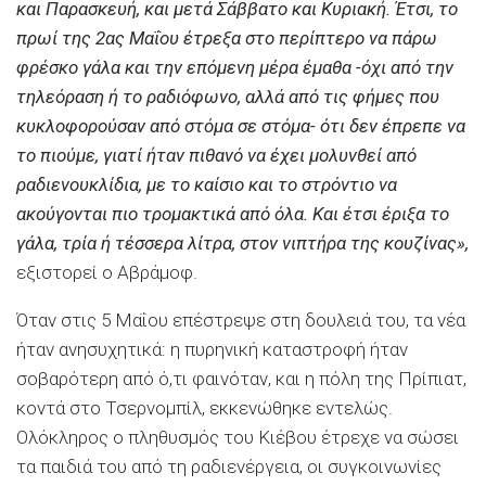
και Παρασκευή, και μετά Σάββατο και Κυριακή. Έτσι, το
πρωί της 2ας Μαΐου έτρεξα στο περίπτερο να πάρω
φρέσκο γάλα και την επόμενη μέρα έμαθα -όχι από την
τηλεόραση ή το ραδιόφωνο, αλλά από τις φήμες που
κυκλοφορούσαν από στόμα σε στόμα- ότι δεν έπρεπε να
το πιούμε, γιατί ήταν πιθανό να έχει μολυνθεί από
ραδιενουκλίδια, με το καίσιο και το στρόντιο να
ακούγονται πιο τρομακτικά από όλα. Και έτσι έριξα το
γάλα, τρία ή τέσσερα λίτρα, στον νιπτήρα της κουζίνας»,
εξιστορεί ο Αβράμοφ.
Όταν στις 5 Μαΐου επέστρεψε στη δουλειά του, τα νέα
ήταν ανησυχητικά: η πυρηνική καταστροφή ήταν
σοβαρότερη από ό,τι φαινόταν, και η πόλη της Πρίπιατ,
κοντά στο Τσερνομπίλ, εκκενώθηκε εντελώς.
Ολόκληρος ο πληθυσμός του Κιέβου έτρεχε να σώσει
τα παιδιά του από τη ραδιενέργεια, οι συγκοινωνίες