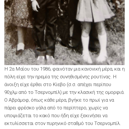
Η 2α Μαΐου του 1986, φαινόταν μια κανονική μέρα, και η
πόλη είχε την ηρεμία της συνηθισμένης ρουτίνας. Η
άνοιξη είχε έρθει στο Κίεβο (σ.σ. απέχει περίπου
90χλμ από το Τσερνομπίλ) με την κλασική της ομορφιά.
Ο Αβράμοφ, όπως κάθε μέρα, βγήκε το πρωί για να
πάρει φρέσκο γάλα από το περίπτερο, χωρίς να
υποψιάζεται το κακό που ήδη είχε ξεκινήσει να
εκτυλίσσεται στον πυρηνικό σταθμό του Τσερνομπίλ.