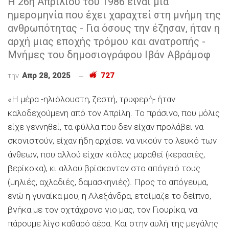
Η 26η Απριλίου του 1986 είναι μια
ημερομηνία που έχει χαραχτεί στη μνήμη της
ανθρωπότητας - Για όσους την έζησαν, ήταν η
αρχή μιας εποχής τρόμου και ανατροπής -
Μνήμες του δημοσιογράφου Ιβάν Αβράμοφ
την
Απρ 28, 2025
727
«Η μέρα -ηλιόλουστη, ζεστή, τρυφερή- ήταν
καλοδεχούμενη από τον Απρίλη. Το πράσινο, που μόλις
είχε γεννηθεί, τα φύλλα που δεν είχαν προλάβει να
σκονιστούν, είχαν ήδη αρχίσει να νικούν το λευκό των
άνθεων, που αλλού είχαν κιόλας μαραθεί (κερασιές,
βερίκοκα), κι αλλού βρίσκονταν στο απόγειό τους
(μηλιές, αχλαδιές, δαμασκηνιές). Προς το απόγευμα,
ενώ η γυναίκα μου, η Αλεξάνδρα, ετοίμαζε το δείπνο,
βγήκα με τον οχτάχρονο γιο μας, τον Γιουρίκα, να
πάρουμε λίγο καθαρό αέρα. Και στην αυλή της μεγάλης