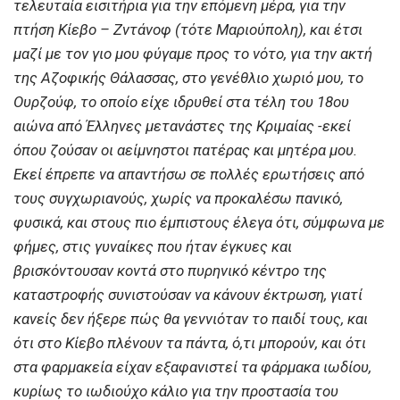
τελευταία εισιτήρια για την επόμενη μέρα, για την
πτήση Κίεβο – Ζντάνοφ (τότε Μαριούπολη), και έτσι
μαζί με τον γιο μου φύγαμε προς το νότο, για την ακτή
της Αζοφικής Θάλασσας, στο γενέθλιο χωριό μου, το
Ουρζούφ, το οποίο είχε ιδρυθεί στα τέλη του 18ου
αιώνα από Έλληνες μετανάστες της Κριμαίας -εκεί
όπου ζούσαν οι αείμνηστοι πατέρας και μητέρα μου.
Εκεί έπρεπε να απαντήσω σε πολλές ερωτήσεις από
τους συγχωριανούς, χωρίς να προκαλέσω πανικό,
φυσικά, και στους πιο έμπιστους έλεγα ότι, σύμφωνα με
φήμες, στις γυναίκες που ήταν έγκυες και
βρισκόντουσαν κοντά στο πυρηνικό κέντρο της
καταστροφής συνιστούσαν να κάνουν έκτρωση, γιατί
κανείς δεν ήξερε πώς θα γεννιόταν το παιδί τους, και
ότι στο Κίεβο πλένουν τα πάντα, ό,τι μπορούν, και ότι
στα φαρμακεία είχαν εξαφανιστεί τα φάρμακα ιωδίου,
κυρίως το ιωδιούχο κάλιο για την προστασία του