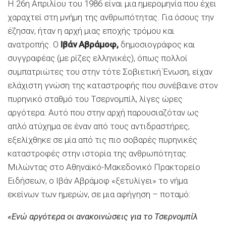
Η 26η Απριλίου του 1986 είναι μια ημερομηνία που έχει
χαραχτεί στη μνήμη της ανθρωπότητας. Για όσους την
έζησαν, ήταν η αρχή μιας εποχής τρόμου και
ανατροπής. Ο
Ιβάν Αβράμοφ,
δημοσιογράφος και
συγγραφέας (με ρίζες ελληνικές), όπως πολλοί
συμπατριώτες του στην τότε Σοβιετική Ένωση, είχαν
ελάχιστη γνώση της καταστροφής που συνέβαινε στον
πυρηνικό σταθμό του Τσερνομπίλ, λίγες ώρες
αργότερα. Αυτό που στην αρχή παρουσιαζόταν ως
απλό ατύχημα σε έναν από τους αντιδραστήρες,
εξελίχθηκε σε μία από τις πιο σοβαρές πυρηνικές
καταστροφές στην ιστορία της ανθρωπότητας.
Μιλώντας στο Αθηναϊκό-Μακεδονικό Πρακτορείο
Ειδήσεων, ο Ιβάν Αβράμοφ «ξετυλίγει» το νήμα
εκείνων των ημερών, σε μια αφήγηση – ποταμό:
«Ενώ αργότερα οι ανακοινώσεις για το Τσερνομπίλ