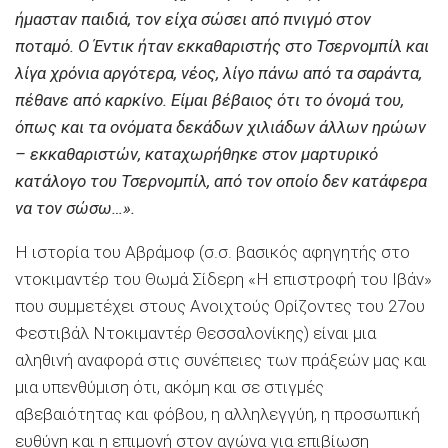
ήμασταν παιδιά, τον είχα σώσει από πνιγμό στον
ποταμό. Ο Έντικ ήταν εκκαθαριστής στο Τσερνομπίλ και
λίγα χρόνια αργότερα, νέος, λίγο πάνω από τα σαράντα,
πέθανε από καρκίνο. Είμαι βέβαιος ότι το όνομά του,
όπως και τα ονόματα δεκάδων χιλιάδων άλλων ηρώων
– εκκαθαριστών, καταχωρήθηκε στον μαρτυρικό
κατάλογο του Τσερνομπίλ, από τον οποίο δεν κατάφερα
να τον σώσω…».
Η ιστορία του Αβράμοφ (σ.σ. βασικός αφηγητής στο
ντοκιμαντέρ του Θωμά Σίδερη «Η επιστροφή του Ιβάν»
που συμμετέχει στους Ανοιχτούς Ορίζοντες του 27ου
Φεστιβάλ Ντοκιμαντέρ Θεσσαλονίκης) είναι μια
αληθινή αναφορά στις συνέπειες των πράξεών μας και
μια υπενθύμιση ότι, ακόμη και σε στιγμές
αβεβαιότητας και φόβου, η αλληλεγγύη, η προσωπική
ευθύνη και η επιμονή στον αγώνα για επιβίωση