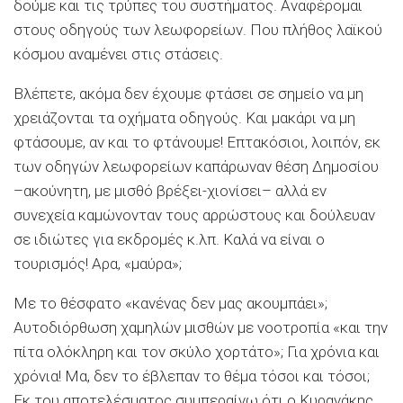
δούμε και τις τρύπες του συστήματος. Αναφέρομαι
στους οδηγούς των λεωφορείων. Που πλήθος λαϊκού
κόσμου αναμένει στις στάσεις.
Βλέπετε, ακόμα δεν έχουμε φτάσει σε σημείο να μη
χρειάζονται τα οχήματα οδηγούς. Και μακάρι να μη
φτάσουμε, αν και το φτάνουμε! Επτακόσιοι, λοιπόν, εκ
των οδηγών λεωφορείων καπάρωναν θέση Δημοσίου
–ακούνητη, με μισθό βρέξει-χιονίσει– αλλά εν
συνεχεία καμώνονταν τους αρρώστους και δούλευαν
σε ιδιώτες για εκδρομές κ.λπ. Καλά να είναι ο
τουρισμός! Αρα, «μαύρα»;
Με το θέσφατο «κανένας δεν μας ακουμπάει»;
Αυτοδιόρθωση χαμηλών μισθών με νοοτροπία «και την
πίτα ολόκληρη και τον σκύλο χορτάτο»; Για χρόνια και
χρόνια! Μα, δεν το έβλεπαν το θέμα τόσοι και τόσοι;
Εκ του αποτελέσματος συμπεραίνω ότι ο Κυρανάκης