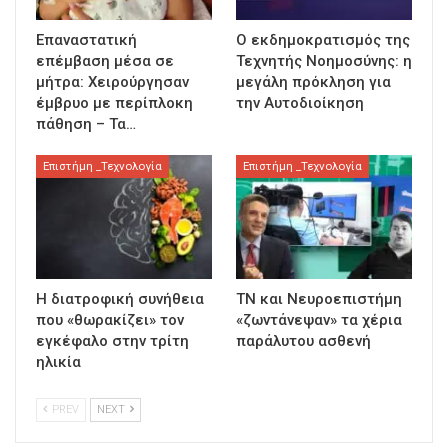
Επαναστατική
Ο εκδημοκρατισμός της
επέμβαση μέσα σε
Τεχνητής Νοημοσύνης: η
μήτρα: Χειρούργησαν
μεγάλη πρόκληση για
έμβρυο με περίπλοκη
την Αυτοδιοίκηση
πάθηση – Τα…
Επιστήμη _Τεχνολογία
Επιστήμη _Τεχνολογία
Η διατροφική συνήθεια
ΤΝ και Νευροεπιστήμη
που «θωρακίζει» τον
«ζωντάνεψαν» τα χέρια
εγκέφαλο στην τρίτη
παράλυτου ασθενή
ηλικία
PREV
NEXT