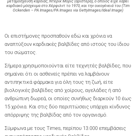
μεταμόσχευση καρδιάς, Ντέρικ Μόρις (αριστερά), ο οποίος είχε λάβει
καρδιακό μόσχευμα στο Χέρφιλντ το 1970, και την οικογένειά του (Tim
Ockenden – PA Images/PA Images via GettyImages/Ideal Image)
Οι επιστήμονες προσπαθούν εδώ και χρόνια να
αναπτύξουν καρδιακές βαλβίδες από ιστούς του ίδιου
του σώματος.
Σήμερα χρησιμοποιούνται είτε τεχνητές βαλβίδες, που
σημαίνει ότι οι ασθενείς πρέπει να λαμβάνουν
αντιπηκτικά φάρμακα για όλη τους τη ζωή, είτε
βιολογικές βαλβίδες από χοίρους, αγελάδες ή από
ανθρώπινη δωρεά, οι οποίες συνήθως διαρκούν 10 έως
15 χρόνια. Και στις δύο περιπτώσεις υπάρχει κίνδυνος
απόρριψης της βαλβίδας από τον οργανισμό.
Σύμφωνα με τους Times, περίπου 13.000 επεμβάσεις