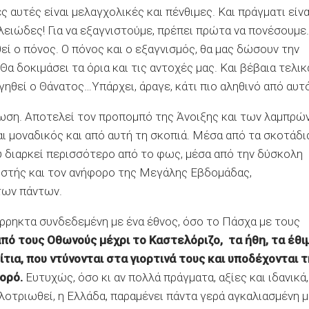
 αυτές είναι μελαγχολικές και πένθιμες. Και πράγματι είνα
γαλειώδες! Για να εξαγνιστούμε, πρέπει πρώτα να πονέσουμε.
εί ο πόνος. Ο πόνος και ο εξαγνισμός, θα μας δώσουν την
α δοκιμάσει τα όρια και τις αντοχές μας. Και βέβαια τελικ
ηγηθεί ο Θάνατος…Υπάρχει, άραγε, κάτι πιο αληθινό από αυτό
γνωση. Αποτελεί τον προπομπό της Άνοιξης και των λαμπρώ
αι μοναδικός και από αυτή τη σκοπιά. Μέσα από τα σκοτάδι
υ διαρκεί περισσότερο από το φως, μέσα από την δύσκολη
στής και τον ανήφορο της Μεγάλης Εβδομάδας,
των πάντων.
 άρρηκτα συνδεδεμένη με ένα έθνος, όσο το Πάσχα με τους
από τους Οθωνούς μέχρι το Καστελόριζο, τα ήθη, τα έθι
τια, που ντύνονται στα γιορτινά τους και υποδέχονται τ
χορό.
Ευτυχώς, όσο κι αν πολλά πράγματα, αξίες και ιδανικά,
λοτριωθεί, η Ελλάδα, παραμένει πάντα γερά αγκαλιασμένη μ