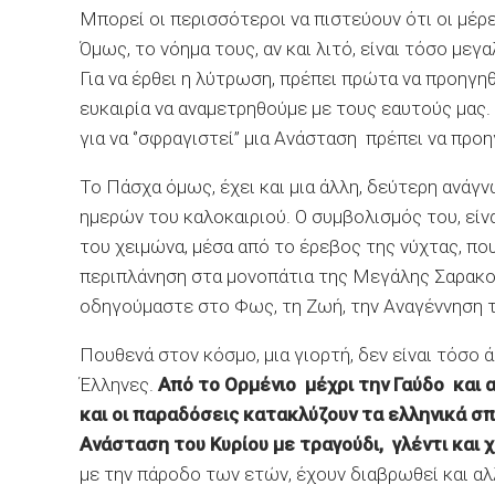
Μπορεί οι περισσότεροι να πιστεύουν ότι οι μέρες
Όμως, το νόημα τους, αν και λιτό, είναι τόσο με
Για να έρθει η λύτρωση, πρέπει πρώτα να προηγηθ
ευκαιρία να αναμετρηθούμε με τους εαυτούς μας. Θ
για να ‘’σφραγιστεί’’ μια Ανάσταση πρέπει να προ
Το Πάσχα όμως, έχει και μια άλλη, δεύτερη ανά
ημερών του καλοκαιριού. Ο συμβολισμός του, είν
του χειμώνα, μέσα από το έρεβος της νύχτας, πο
περιπλάνηση στα μονοπάτια της Μεγάλης Σαρακο
οδηγούμαστε στο Φως, τη Ζωή, την Αναγέννηση 
Πουθενά στον κόσμο, μια γιορτή, δεν είναι τόσο
Έλληνες.
Από το Ορμένιο μέχρι την Γαύδο και 
και οι παραδόσεις κατακλύζουν τα ελληνικά σπί
Ανάσταση του Κυρίου με τραγούδι, γλέντι και 
με την πάροδο των ετών, έχουν διαβρωθεί και αλ