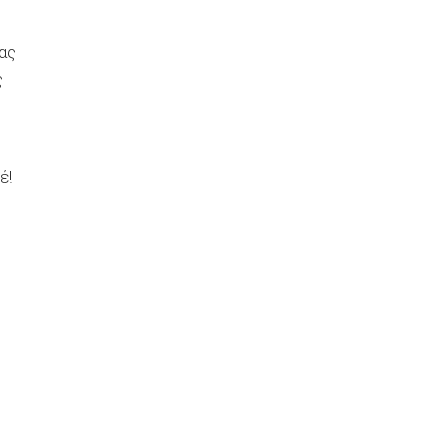
μας
ς
έ!