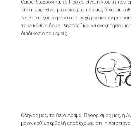
Όμως, διαχρονικά, το Πάσχα, είναι η γιορτή, που 
πίστη μας. Είναι μια ευκαιρία, που μάς δίνεται, κά
Να βουτήξουμε μέσα στη ψυχή μας και αν μπορού
τους κάθε είδους ΄΄ληστές΄΄ και να αναζητήσουμ
διαδικασία του εμείς.
Οδηγός μας, το Θείο Δράμα. Προορισμός μας, η Αν
μόνο, καθ’ υπερβολή αποδέχομαι, ότι η Χριστιανο