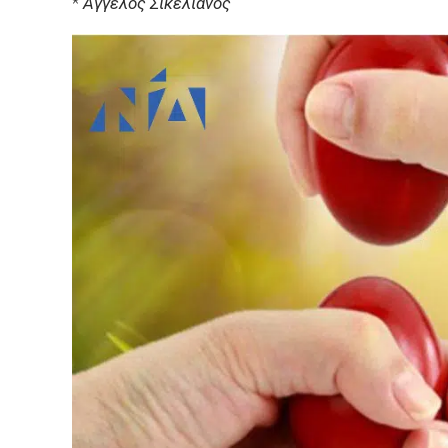
*
Άγγελος Σικελιανός