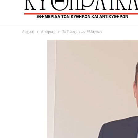
Αρχική
Απόψεις
Το Πάσχα των Ελλήνων