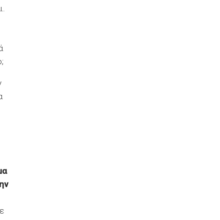
ι.
ά
;
ν
α
μα
ην
ε