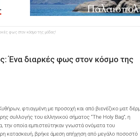
αρκές φως στον κόσμο της μόδας!
ς: Ένα διαρκές φως στον κόσμο της
θήρων, φτιαγμένη με προσοχή και από βιενέζικο ματ δέρμ
ρης συλλογής του ελληνικού σήματος “The Holy Bag”, η
ία, την οποία εμπιστεύτηκαν γνωστά ονόματα του
χωρη κατασκευή, βρήκε άμεση απήχηση από μεγάλο ποσοστό