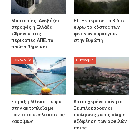
Μπαταρίες: Ανεβάζει
FT: Ξεπέρασε τα 3 δισ.
στροφές η Ελλάδα –
ευρώ το κόστος των
«Φρένο» στις
φετινών πυρκαγιών
περικοπές ΑΠΕ, το
στην Ευρώπη
πρώτο βήμα και…
Οικονομία
Οικονομία
Στήριξη 60 εκατ. ευρώ
Κατασχεμένα ακίνητα:
στην ακτοπλοΐα με
Ξεμπλοκάρουν οι
φόντο το υψηλό κόστος
πωλήσεις χωρίς πλήρη
καυσίμων
εξόφληση των οφειλών,
ποιες…