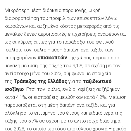
Μικρότερη μέση διάρκεια παραμονής, μικρή
διαφοροποίηση του προφίλ των επισκεπτών λόγω
καυσώνων και αυξημένο κόστος μεταφοράς από τις
μεγάλες ξένες αεροπορικές επιχειρήσεις αναφέρονται
ως οι κύριες αιτίες για το παράδοξο του φετινού
Ιουλίου: τον Ιούλιο η μέση δαπάνη ανά ταξίδι των
εισερχομένων
επισκεπτών
της χώρας παρουσίασε
μεγάλη μείωση, της τάξης του 9,1%, σε σχέση με τον
αντίστοιχο μήνα του 2023, σύμφωνα με στοιχεία
της
Τράπεζας της Ελλάδος
για το
ταξιδιωτικό
ισοζύγιο
. Ετσι τον Ιούλιο, ενώ οι αφίξεις αυξήθηκαν
κατά 4,1%, οι εισπράξεις μειώθηκαν κατά 4,2%. Μείωση
παρουσιάζεται στη μέση δαπάνη ανά ταξίδι και για
ολόκληρο το επτάμηνο του έτους και ειδικότερα της
τάξης του 5,7% σε σχέση με το αντίστοιχο διάστημα
του 2023, το οποίο ωστόσο αποτέλεσε χρονιά – ρεκόρ