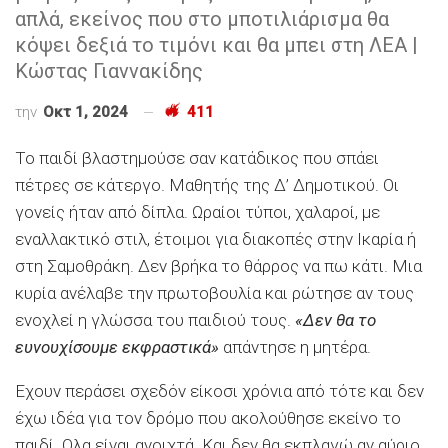
απλά, εκείνος που στο μποτιλιάρισμα θα
κόψει δεξιά το τιμόνι και θα μπει στη ΛΕΑ |
Κώστας Γιαννακίδης
την
Οκτ 1, 2024
411
Το παιδί βλαστημούσε σαν κατάδικος που σπάει
πέτρες σε κάτεργο. Μαθητής της Δ’ Δημοτικού. Οι
γονείς ήταν από δίπλα. Ωραίοι τύποι, χαλαροί, με
εναλλακτικό στιλ, έτοιμοι για διακοπές στην Ικαρία ή
στη Σαμοθράκη. Δεν βρήκα το θάρρος να πω κάτι. Μια
κυρία ανέλαβε την πρωτοβουλία και ρώτησε αν τους
ενοχλεί η γλώσσα του παιδιού τους.
«Δεν θα το
ευνουχίσουμε εκφραστικά»
απάντησε η μητέρα.
Εχουν περάσει σχεδόν είκοσι χρόνια από τότε και δεν
έχω ιδέα για τον δρόμο που ακολούθησε εκείνο το
παιδί. Ολα είναι ανοιχτά. Και δεν θα εκπλαγώ αν αύριο