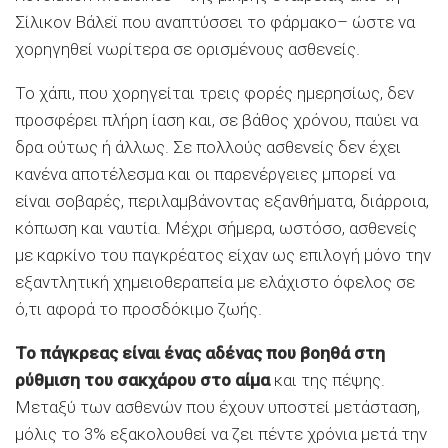
Σίλικον Βάλεϊ που αναπτύσσει το φάρμακο– ώστε να
χορηγηθεί νωρίτερα σε ορισμένους ασθενείς.
Το χάπι, που χορηγείται τρεις φορές ημερησίως, δεν
προσφέρει πλήρη ίαση και, σε βάθος χρόνου, παύει να
δρα ούτως ή άλλως. Σε πολλούς ασθενείς δεν έχει
κανένα αποτέλεσμα και οι παρενέργειες μπορεί να
είναι σοβαρές, περιλαμβάνοντας εξανθήματα, διάρροια,
κόπωση και ναυτία. Μέχρι σήμερα, ωστόσο, ασθενείς
με καρκίνο του παγκρέατος είχαν ως επιλογή μόνο την
εξαντλητική χημειοθεραπεία με ελάχιστο όφελος σε
ό,τι αφορά το προσδόκιμο ζωής.
Το πάγκρεας είναι ένας αδένας που βοηθά στη
ρύθμιση του σακχάρου στο αίμα
και της πέψης.
Μεταξύ των ασθενών που έχουν υποστεί μετάσταση,
μόλις το 3% εξακολουθεί να ζει πέντε χρόνια μετά την