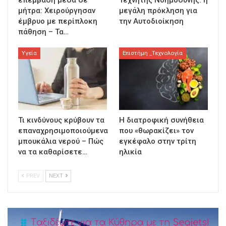
επέμβαση μέσα σε
Τεχνητής Νοημοσύνης: η
μήτρα: Χειρούργησαν
μεγάλη πρόκληση για
έμβρυο με περίπλοκη
την Αυτοδιοίκηση
πάθηση – Τα…
Υγεία
Επιστήμη _Τεχνολογία
Τι κινδύνους κρύβουν τα
Η διατροφική συνήθεια
επαναχρησιμοποιούμενα
που «θωρακίζει» τον
μπουκάλια νερού – Πώς
εγκέφαλο στην τρίτη
να τα καθαρίσετε…
ηλικία
PREV
NEXT