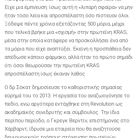
Είχε μια έμπνευση: ίσως αυτή η «λιπαρή σφαίρα» να μην
ήταν τόσο λεία και απροσπέλαστη όσο πίστευαν όλοι.
Ξόδεψε πέντε χρόνια εξετάζοντας 500 μόρια, μέχρι
που τελικά βρήκε μια «σχισμή» στην πρωτεΐνη KRAS,
μέσα στην οποία κατάφερε να προσκολλήσει ένα από
τα μόρια που είχε αναπτύξει. Εκείνη η προσπάθεια δεν
απέδωσε κάποιο φάρμακο, αλλά ήταν το πρώτο σημάδι
ότι όσοι θεωρούσαν την πρωτεΐνη KRAS
απροσπέλαστη ίσως έκαναν λάθος.
Ο δρ Σόκατ δημοσίευσε το καθοριστικής σημασίας
εύρημά του το 2013. Η εργασία του αναζωογόνησε το
πεδίο, ενώ αργότερα εντάχθηκε στη Revolution ως
ακαδημαϊκός συνιδρυτής και σύμβουλος. Την ίδια
περίπου περίοδο, ο Γκρεγκ Βερντίν, επιστήμονας στο
Χάρβαρντ, ίδρυσε μια εταιρεία που θα αναζητούσε
δημιουργικούς τρόπους στόχευσης πρωτεϊνών,