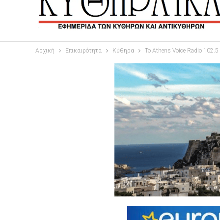
Αρχική
Επικαιρότητα
Κύθηρα
To Athens Voice Radio 102.