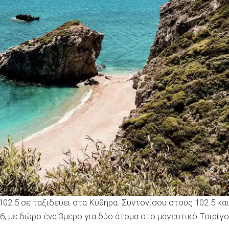
 102.5 σε ταξιδεύει στα Κύθηρα. Συντονίσου στους 102.5 και
6, με δώρο ένα 3μερο για δύο άτομα στο μαγευτικό Τσιρίγο