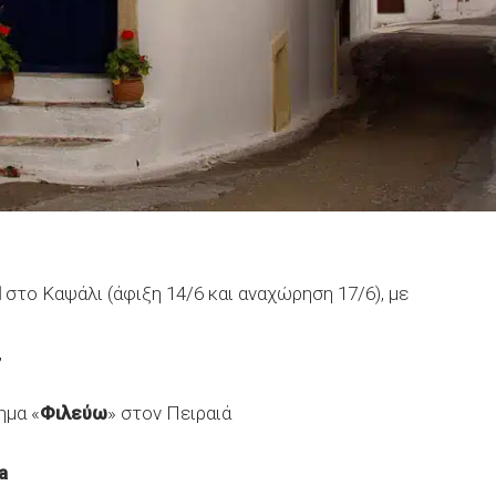
l
στο Καψάλι (άφιξη 14/6 και αναχώρηση 17/6), με
,
ημα «
Φιλεύω
» στον Πειραιά
a