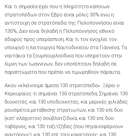
Και τι σημασία έχει που η πληρότητα κάποιων
στρατοπέδων στον Εβρο είναι μόλις 30% ενώ η
αντίστοιχη σε στρατόπεδα της Πελοποννήσου είναι
130%; Δεν είναι δηλαδή η Πελοπόννησος εθνικό
έδαφος προς υπεράσπιση; Και τι τον ενοχλεί τον
υπουργό η λειτουργία Ναυτοδικείου στα Γιάννενα; Τα
ναυτάκια τα ζουμπουρλούδικα που υπηρετούν στην
λίμνη των Ιωαννίνων, δεν υποπίπτουν δηλαδή σε
παραπτώματα που πρέπει να τιμωρηθούν πάραυτα;
Ακου «κλείνουμε άμεσα 130 στρατόπεδα». Ξέρει ο
Κερκυραίος τι σημαίνει 130 στρατόπεδα; Σημαίνει 130
διοικητές, και 130 υποδιοικητές, και μερικές χιλιάδες
ρουσφέτια μετάθεσης στρατιωτών, και 130 επί δύο
(κατ’ ελάχιστον) σουβλατζίδικα, και 130 επί δύο
ταβέρνες, και 130 ταξιτζήδες (που πηγαινοφέρνουν
φαντάρους), και 130 επί τρία καφετέριες, και 130