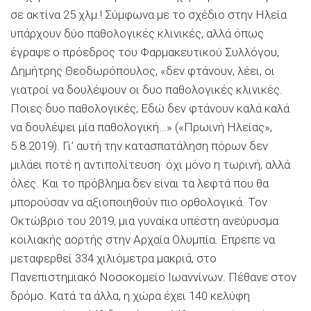
σε ακτίνα 25 χλμ.! Σύμφωνα με το σχέδιο στην Ηλεία
υπάρχουν δύο παθολογικές κλινικές, αλλά όπως
έγραψε ο πρόεδρος του Φαρμακευτικού Συλλόγου,
Δημήτρης Θεοδωρόπουλος, «δεν φτάνουν, λέει, οι
γιατροί να δουλέψουν οι δυο παθολογικές κλινικές.
Ποιες δυο παθολογικές; Εδώ δεν φτάνουν καλά καλά
να δουλέψει μία παθολογική…» («Πρωινή Ηλείας»,
5.8.2019). Γι’ αυτή την κατασπατάληση πόρων δεν
μιλάει ποτέ η αντιπολίτευση· όχι μόνο η τωρινή, αλλά
όλες. Και το πρόβλημα δεν είναι τα λεφτά που θα
μπορούσαν να αξιοποιηθούν πιο ορθολογικά. Τον
Οκτώβριο του 2019, μια γυναίκα υπέστη ανεύρυσμα
κοιλιακής αορτής στην Αρχαία Ολυμπία. Επρεπε να
μεταφερθεί 334 χιλιόμετρα μακριά, στο
Πανεπιστημιακό Νοσοκομείο Ιωαννίνων. Πέθανε στον
δρόμο. Κατά τα άλλα, η χώρα έχει 140 κελύφη