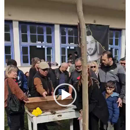
Βίντεο