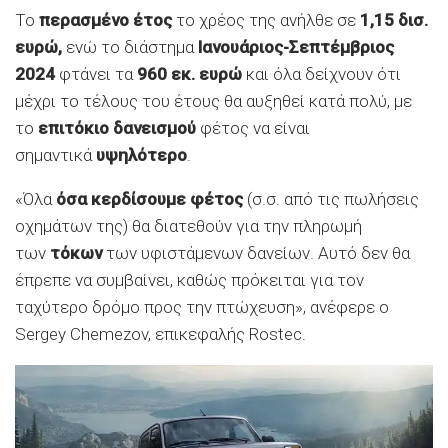
Το
περασμένο έτος
το χρέος της ανήλθε σε
1,15 δισ.
ευρώ,
ενώ το διάστημα
Ιανουάριος-Σεπτέμβριος
2024
φτάνει τα
960 εκ. ευρώ
και όλα δείχνουν ότι
μέχρι το τέλους του έτους θα αυξηθεί κατά πολύ, με
το
επιτόκιο δανεισμού
φέτος να είναι
σημαντικά
υψηλότερο
.
«Όλα
όσα κερδίσουμε φέτος
(σ.σ. από τις πωλήσεις
οχημάτων της) θα διατεθούν για την πληρωμή
των
τόκων
των υφιστάμενων δανείων. Αυτό δεν θα
έπρεπε να συμβαίνει, καθώς πρόκειται για τον
ταχύτερο δρόμο προς την πτώχευση», ανέφερε ο
Sergey Chemezov, επικεφαλής Rostec.