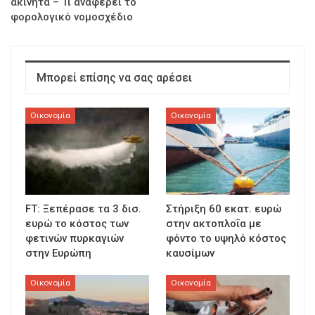
ακίνητα – Τι αναφέρει το
φορολογικό νομοσχέδιο
Μπορεί επίσης να σας αρέσει
Οικονομία
Οικονομία
FT: Ξεπέρασε τα 3 δισ.
Στήριξη 60 εκατ. ευρώ
ευρώ το κόστος των
στην ακτοπλοΐα με
φετινών πυρκαγιών
φόντο το υψηλό κόστος
στην Ευρώπη
καυσίμων
Οικονομία
Οικονομία