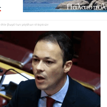
α στον βωμό των μεγάλων εταιρειών