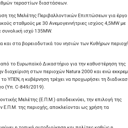
αθμών τεραστίων διαστάσεων.
υση της Μελέτης Περιβαλλοντικών Επιπτώσεων για έργο
ικούς σταθμούς με 30 Ανεμογεννήτριες ισχύος 4,5ΜW με
ε συνολική ισχύ 135MW.
ια και στα βορειοδυτικά του νησιών των Κυθήρων περιοχ
 από το Ευρωπαϊκό Δικαστήριο για την καθυστέρηση της
την διαχείριση στων περιοχών Natura 2000 και ενώ εκκρεμ
 το ΥΠΕΝ, η κυβέρνηση τρέχει να προχωρήσει τη διαδικασ
ο (Υπ. C-849/2019).
ντικής Μελέτης (Ε.Π.Μ.) αποδεικνύει, την επιλογή της
 Ε.Π.Μ. της περιοχής, αποκλείονται ως χρήση τα
σφύγει η τοπική αυτοδιοίκηση και πολίτες καθώς η