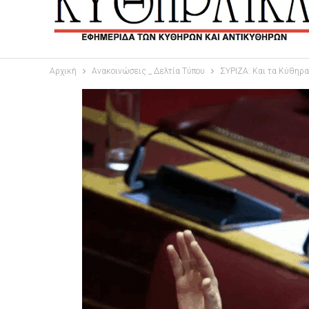
Αρχική
Ανακοινώσεις _ Δελτία Τύπου
ΣΥΡΙΖΑ: Και τα Κύθηρ