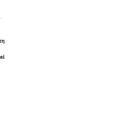
τη
εί