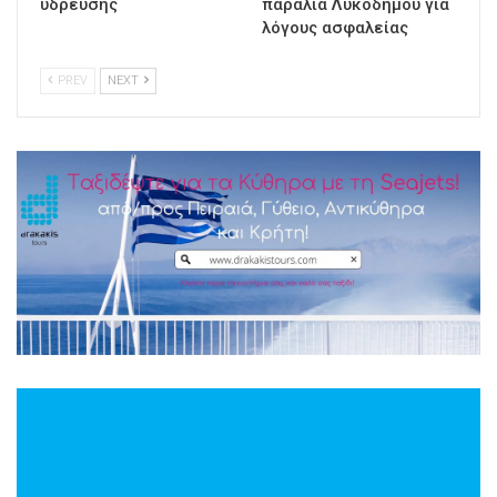
ύδρευσης
παραλία Λυκοδήμου για
λόγους ασφαλείας
PREV
NEXT