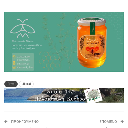
Πηγή
Liberal
ΠΡΟΗΓΟΎΜΕΝΟ
ΕΠΌΜΕΝΟ