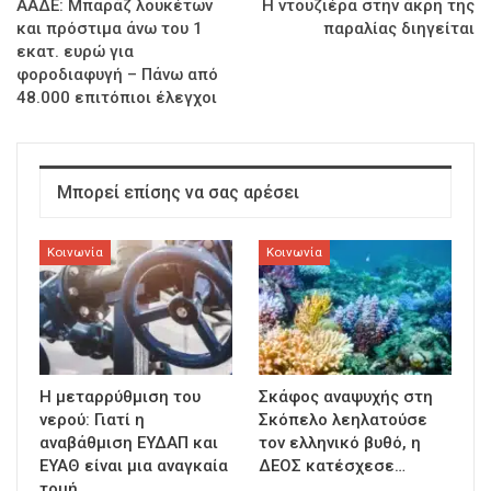
ΑΑΔΕ: Μπαράζ λουκέτων
Η ντουζιέρα στην άκρη της
και πρόστιμα άνω του 1
παραλίας διηγείται
εκατ. ευρώ για
φοροδιαφυγή – Πάνω από
48.000 επιτόπιοι έλεγχοι
Μπορεί επίσης να σας αρέσει
Κοινωνία
Κοινωνία
Η μεταρρύθμιση του
Σκάφος αναψυχής στη
νερού: Γιατί η
Σκόπελο λεηλατούσε
αναβάθμιση ΕΥΔΑΠ και
τον ελληνικό βυθό, η
ΕΥΑΘ είναι μια αναγκαία
ΔΕΟΣ κατέσχεσε…
τομή