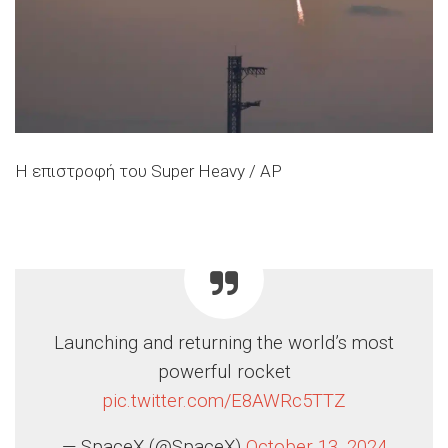
Η επιστροφή του Super Heavy / AP
Launching and returning the world’s most
powerful rocket
pic.twitter.com/E8AWRc5TTZ
— SpaceX (@SpaceX)
October 13, 2024