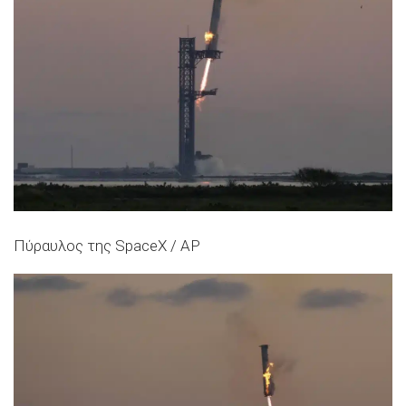
Πύραυλος της SpaceX / AP