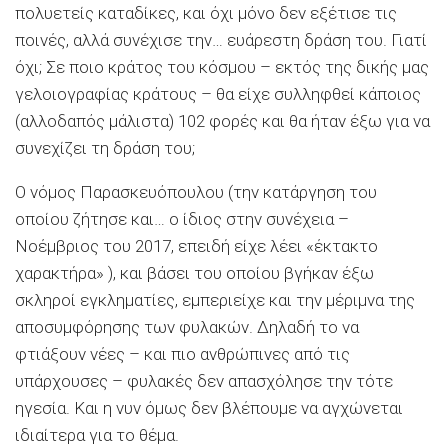
πολυετείς καταδίκες, και όχι μόνο δεν εξέτισε τις
ποινές, αλλά συνέχισε την… ευάρεστη δράση του. Γιατί
όχι; Σε ποιο κράτος του κόσμου – εκτός της δικής μας
γελοιογραφίας κράτους – θα είχε συλληφθεί κάποιος
(αλλοδαπός μάλιστα) 102 φορές και θα ήταν έξω για να
συνεχίζει τη δράση του;
Ο νόμος Παρασκευόπουλου (την κατάργηση του
οποίου ζήτησε και… ο ίδιος στην συνέχεια –
Νοέμβριος του 2017, επειδή είχε λέει «έκτακτο
χαρακτήρα» ), και βάσει του οποίου βγήκαν έξω
σκληροί εγκληματίες, εμπεριείχε και την μέριμνα της
αποσυμφόρησης των φυλακών. Δηλαδή το να
φτιάξουν νέες – και πιο ανθρώπινες από τις
υπάρχουσες – φυλακές δεν απασχόλησε την τότε
ηγεσία. Και η νυν όμως δεν βλέπουμε να αγχώνεται
ιδιαίτερα για το θέμα.