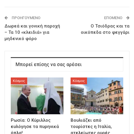
ΠΡΟΗΓΟΎΜΕΝΟ
ΕΠΌΜΕΝΟ
Δωρεά και γονική παροχή
O Τσιόδρας και τα
– Τα 10 «κλειδιά» για
οικόπεδα στο φεγγάρι
μηδενικό φόρο
Μπορεί επίσης να σας αρέσει
Κόσμος
Κόσμος
Ρωσία: Ο Κύριλλος
Βουλιάζει από
ευλόγησε τα πυρηνικά
τουρίστες η Ιταλία,
όπλα!
ατελείωτες ουρές