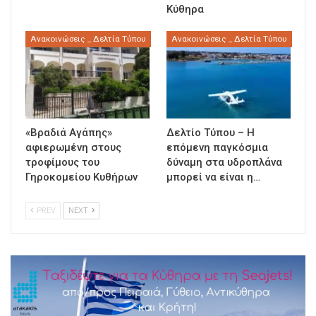
Κύθηρα
Ανακοινώσεις _ Δελτία Τύπου
Ανακοινώσεις _ Δελτία Τύπου
«Βραδιά Αγάπης»
Δελτίο Τύπου – Η
αφιερωμένη στους
επόμενη παγκόσμια
τροφίμους του
δύναμη στα υδροπλάνα
Γηροκομείου Κυθήρων
μπορεί να είναι η…
PREV
NEXT