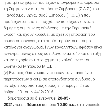
ή σε τρίτες χώρες που έχουν υπογράψει και κυρώσει
τη Συμφωνία για τις Δημόσιες Συμβάσεις (Σ.Δ.Σ.) του
Παγκόσμιου Οργανισμού Εμπορίου (Π.Ο.Ε.) ή που
προέρχονται από τρίτες χώρες που έχουν συνάψει
διμερείς συμφωνίες σύνδεσης με την Ευρωπαϊκή
Ένωση και έχουν κυρωθεί με σχετική απόφαση του
αρμοδίου οργάνου, στα οποία τηρούνται επίσημοι
κατάλογοι αναγνωρισμένων εργοληπτών, εφόσον είναι
εγγεγραμμένες στους καταλόγους αυτούς και σε τάξη
και κατηγορία αντίστοιχη με τις καλούμενες του
Ελληνικού Μητρώου Μ.Ε.ΕΠ.
(γ) Ενώσεις Οικονομικών φορέων των παραπάνω
περιπτώσεων α και β σε οποιονδήποτε συνδυασμό
μεταξύ τους, υπό τους όρους της παραγρ. 2 του
άρθρου 19 του Ν.4412/2016.
Η δημοπρασία θα διενεργηθεί
20-05-
2021,
ημέρα
Πέμπτη
και ώρα
10:00 π.μ.,
στα γραφεία