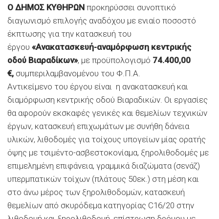
O
ΔΗΜΟΣ ΚΥΘΗΡΩΝ
προκηρύσσει συνοπτικό
διαγωνισμό επιλογής αναδόχου με ενιαίο ποσοστό
έκπτωσης για την κατασκευή του
έργου
«Ανακατασκευή-αναμόρφωση κεντρικής
οδού Βιαραδίκων»
, με προϋπολογισμό
74.400,00
€,
συμπεριλαμβανομένου του Φ.Π.Α.
Αντικείμενο του έργου είναι η ανακατασκευή και
διαμόρφωση κεντρικής οδού Βιαραδικών. Οι εργασίες
θα αφορούν εκσκαφές γενικές και θεμελίων τεχνικών
έργων, κατασκευή επιχωμάτων με συνήθη δάνεια
υλικών, λιθοδομές για τοίχους υπογείων μίας ορατής
όψης με τσιμέντο-ασβεστοκονίαμα, ξηρολιθοδομές με
επιμελημένη επιφάνεια, γραμμικά διαζώματα (σενάζ)
υπερμπατικών τοίχων (πλάτους 50εκ.) στη μέση και
στο άνω μέρος των ξηρολιθοδομών, κατασκευή
θεμελίων από σκυρόδεμα κατηγορίας C16/20 στην
λιθοδομή και ξηρολιθοδομή, επίστρωση δρόμου με