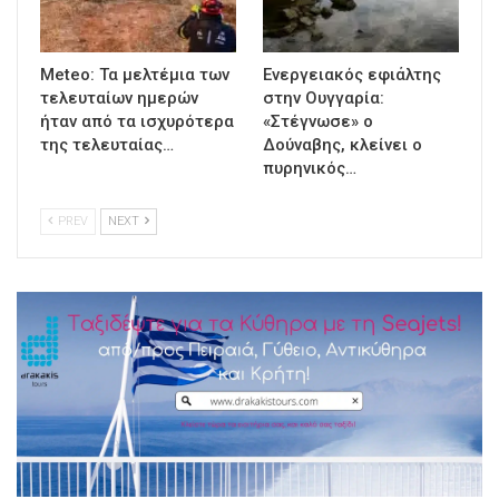
Meteo: Τα μελτέμια των
Ενεργειακός εφιάλτης
τελευταίων ημερών
στην Ουγγαρία:
ήταν από τα ισχυρότερα
«Στέγνωσε» ο
της τελευταίας…
Δούναβης, κλείνει ο
πυρηνικός…
PREV
NEXT