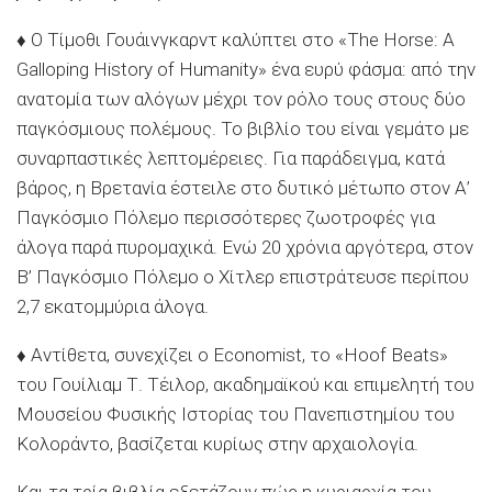
♦ Ο Τίμοθι Γουάινγκαρντ καλύπτει στο «The Horse: A
Galloping History of Humanity» ένα ευρύ φάσμα: από την
ανατομία των αλόγων μέχρι τον ρόλο τους στους δύο
παγκόσμιους πολέμους. Το βιβλίο του είναι γεμάτο με
συναρπαστικές λεπτομέρειες. Για παράδειγμα, κατά
βάρος, η Βρετανία έστειλε στο δυτικό μέτωπο στον Α’
Παγκόσμιο Πόλεμο περισσότερες ζωοτροφές για
άλογα παρά πυρομαχικά. Ενώ 20 χρόνια αργότερα, στον
Β’ Παγκόσμιο Πόλεμο ο Χίτλερ επιστράτευσε περίπου
2,7 εκατομμύρια άλογα.
♦ Αντίθετα, συνεχίζει ο Economist, το «Hoof Beats»
του Γουίλιαμ Τ. Τέιλορ, ακαδημαϊκού και επιμελητή του
Μουσείου Φυσικής Ιστορίας του Πανεπιστημίου του
Κολοράντο, βασίζεται κυρίως στην αρχαιολογία.
Και τα τρία βιβλία εξετάζουν πώς η κυριαρχία του