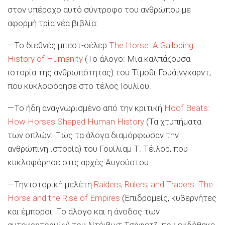
στον υπέροχο αυτό σύντροφο του ανθρώπου με
αφορμή τρία νέα βιβλία:
—Το διεθνές μπεστ-σέλερ
The Horse: A Galloping
History of Humanity
(Το άλογο: Μια καλπάζουσα
ιστορία της ανθρωπότητας) του Τίμοθι Γουάινγκαρντ,
που κυκλοφόρησε στο τέλος Ιουλίου.
—Το ήδη αναγνωρισμένο από την κριτική
Hoof Beats:
How Horses Shaped Human History
(Τα χτυπήματα
των οπλών: Πώς τα άλογα διαμόρφωσαν την
ανθρώπινη ιστορία) του Γουίλιαμ Τ. Τέιλορ, που
κυκλοφόρησε στις αρχές Αυγούστου.
—Την ιστορική μελέτη
Raiders, Rulers, and Traders: The
Horse and the Rise of Empires
(Επιδρομείς, κυβερνήτες
και έμποροι: Το άλογο και η άνοδος των
αυτοκρατοριών) του Ντέιβιντ Τσάφετζ, που εκδόθηκε