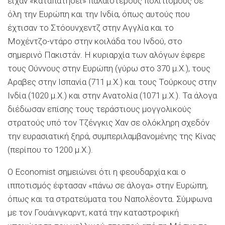
είχαν «καταπατήσει» παλαιότερους πολιτισμούς σε
όλη την Ευρώπη και την Ινδία, όπως αυτούς που
έχτισαν το Στόουνχεντζ στην Αγγλία και το
Μοχέντζο-ντάρο στην κοιλάδα του Ινδού, στο
σημερινό Πακιστάν. Η κυριαρχία των αλόγων έφερε
τους Ούννους στην Ευρώπη (γύρω στο 370 μ.Χ.), τους
Αραβες στην Ισπανία (711 μ.Χ.) και τους Τούρκους στην
Ινδία (1020 μ.Χ.) και στην Ανατολία (1071 μ.Χ.). Τα άλογα
διέδωσαν επίσης τους τεράστιους μογγολικούς
στρατούς υπό τον Τζένγκις Χαν σε ολόκληρη σχεδόν
την ευρασιατική ξηρά, συμπεριλαμβανομένης της Κίνας
(περίπου το 1200 μ.Χ.).
Ο Economist σημειώνει ότι η φεουδαρχία και ο
ιπποτισμός έφτασαν «πάνω σε άλογα» στην Ευρώπη,
όπως και τα στρατεύματα του Ναπολέοντα. Σύμφωνα
με τον Γουάινγκαρντ, κατά την καταστροφική