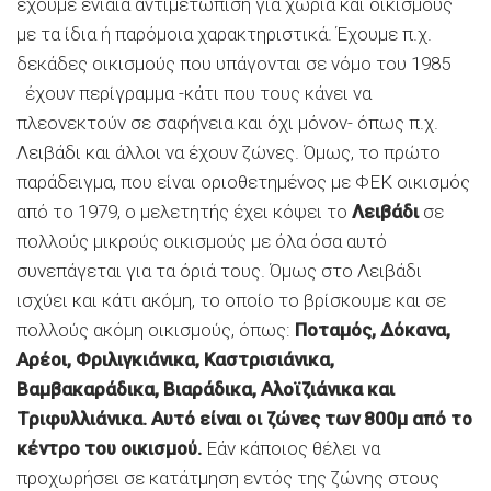
έχουμε ενιαία αντιμετώπιση για χωριά και οικισμούς
με τα ίδια ή παρόμοια χαρακτηριστικά. Έχουμε π.χ.
δεκάδες οικισμούς που υπάγονται σε νόμο του 1985
έχουν περίγραμμα -κάτι που τους κάνει να
πλεονεκτούν σε σαφήνεια και όχι μόνον- όπως π.χ.
Λειβάδι και άλλοι να έχουν ζώνες. Όμως, το πρώτο
παράδειγμα, που είναι οριοθετημένος με ΦΕΚ οικισμός
από το 1979, ο μελετητής έχει κόψει το
Λειβάδι
σε
πολλούς μικρούς οικισμούς με όλα όσα αυτό
συνεπάγεται για τα όριά τους. Όμως στο Λειβάδι
ισχύει και κάτι ακόμη, το οποίο το βρίσκουμε και σε
πολλούς ακόμη οικισμούς, όπως:
Ποταμός, Δόκανα,
Αρέοι, Φριλιγκιάνικα, Καστρισιάνικα,
Βαμβακαράδικα, Βιαράδικα, Αλοϊζιάνικα και
Τριφυλλιάνικα. Αυτό είναι οι ζώνες των 800μ από το
κέντρο του οικισμού.
Εάν κάποιος θέλει να
προχωρήσει σε κατάτμηση εντός της ζώνης στους