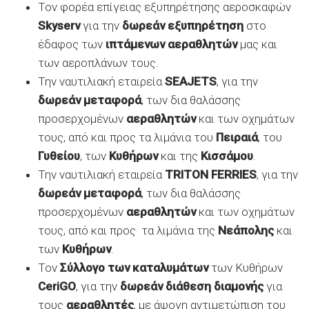
Τον φορέα επίγειας εξυπηρέτησης αεροσκαφών
Skyserv
για την
δωρεάν εξυπηρέτηση
στο
έδαφος των
ιπτάμενων αεραθλητών
μας και
των αεροπλάνων τους.
Την ναυτιλιακή εταιρεία
SEAJETS
, για την
δωρεάν μεταφορά
, των δια θαλάσσης
προσερχομένων
αεραθλητών
και των οχημάτων
τους, από και προς τα λιμάνια του
Πειραιά
, του
Γυθείου
, των
Κυθήρων
και της
Κισσάμου
.
Την ναυτιλιακή εταιρεία
TRITON
FERRIES
, για την
δωρεάν μεταφορά
, των δια θαλάσσης
προσερχομένων
αεραθλητών
και των οχημάτων
τους, από και προς τα λιμάνια της
Νεάπολης
και
των
Κυθήρων
.
Τον
Σύλλογο των καταλυμάτων
των Κυθήρων
CeriGO
, για την
δωρεάν διάθεση διαμονής
για
τους
αεραθλητές
, με άψογη αντιμετώπιση του