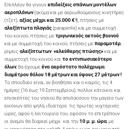
Επιπλέον θα γίνουν
επιδείξεις σπάνιων μοντέλων
αεροπλάνων
(ακόμα και με αεριωθούμενους κινητήρες
(τζετ),
αξίας μέχρι και 25.000 € !
), πτήσεις με
αλεξίπτωτα πλαγιάς
(parapente) και με συμμετοχή
του κοινού, πτήσεις με
τριγωνικούς αετούς βουνού
και με συμμετοχή του κοινού, πτήσεις με
παραμοτέρ
,
ρίψεις
αλεξίπτωτων «ελεύθερης πτώσης»
και με
συμμετοχή του κοινού και
το εντυπωσιακότερο
όλων
, θα έχουμε
ένα αερόστατο πολύχρωμο
,
διαμέτρου θόλου 18 μέτρων και ύψους 27 μέτρων !
Το σπουδαίο είναι, αν βοηθήσει και ο καιρός, τις 4
ημέρες (16 έως 19 Σεπτεμβρίου), πολλοί κάτοικοι και
επισκέπτες του νησιού θα απολαύσουν την μαγεία των
εικόνων από ψηλά, ιδιαίτερα τις πρώτες νυχτερινές
ώρες, αφού η λειτουργία του, εφόσον το επιτρέπουν
οι άνεμοι θα διαρκεί μέχρι και την
10 μ. μ. ώρα
, με
χωρητικότητα στο καλάθι 4 ατόμων και τον χειριστή.