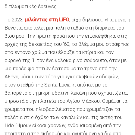
διπλωματικές έρευνες.
Το 2023,
μιλώντας στη LiFO
, είχε δηλώσει: «Για μένα, η
Βενετία αποτελεί μια πόλη-σταθμό στη διάρκεια του
βίου μου. Την πρώτη φορά που την επισκέφθηκα, στις
αρχές της δεκαετίας του ’60, το βλέμμα μου στράφηκε
στο έντονο χρώμα που έλουζε τα κτίρια και τον
ουρανό της. Ήταν ένα καλοκαιρινό σούρουπο, όταν με
μια παρέα φοιτητών έφτασα με το τρένο από την
Αθήνα, μέσω των τότε γιουγκοσλαβικών εδαφών,
στον σταθμό της Santa Lucia κι από κει με το
βαπορέτο στη μικρή υδάτινη λεκάνη που σχηματίζεται
μπροστά στην πλατεία του Αγίου Μάρκου. Θυμάμαι τα
χρώματα του ηλιοβασιλέματος που χρωμάτιζαν τα
παλάτια στις όχθες των καναλιών και τις ακτές του
Lido. Ήμουν είκοσι χρονών, ενθουσιασμένη από την
περιπέτεια της εκδρομής και ανυπόμονη να δω από