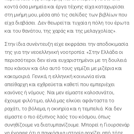
κοντά όσα μνημεία και έργα τέχνης είχα καταχωρίσει
στη μνήμη μου, μέσα από τις σελίδες των βιβλίων που
είχα διαβάσει. Δεν θεωρείται τυχαία η πόλη του έρωτα
και του θανάτου, της χαράς και της μελαγχολίας».
Στην ίδια συνέντευξη είχε εκφράσει την αποδοκιμασία
της για την νεοελληνική νοοτροπία: «Στην Ελλάδα οι
περισσότεροι δεν είναι ευχαριστημένοι με τη δουλειά
που κάνουν και όλο αυτό τους γεμίζει με μιζέρια και
κακομοιριά. Γενικά, η ελληνική κοινωνία είναι
απείθαρχη και εχθρεύεται καθετί που εμπεριέχει
κανόνες ή νόμους. Ναι μεν είμαστε καλοσυνάτοι,
έχουμε φιλότιμο, αλλά μας ελκύει αφάνταστα το
ραχάτι, το βόλεμα, η οκνηρία και η τεμπελιά. Και δεν
είμαστε ο πιο έξυπνος λαός του κόσμου, όπως
συνηθίζουμε να διατυμπανίζουμε. Μπορεί η Γιουρσενάρ
να έγραφε ότι η παγκόσμια ιστορία αρχίζει από τότε