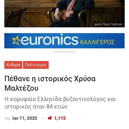
φωτο: Παρίς Ταβιτιάν
Advertisement
Κύθηρα
Πολιτισμός
Πέθανε η ιστορικός Χρύσα
Μαλτέζου
H κορυφαία Ελληνίδα βυζαντινολόγος και
ιστορικός ήταν 84 ετών
την
Ιαν 11, 2025
1,115