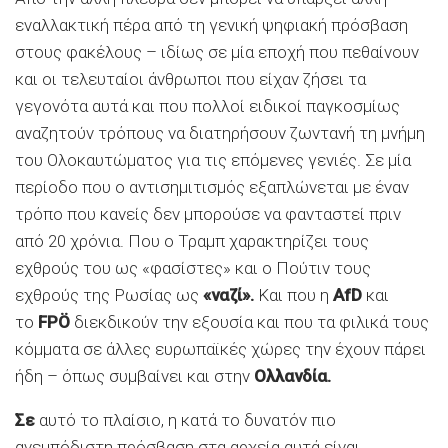
εναλλακτική πέρα από τη γενική ψηφιακή πρόσβαση
στους φακέλους – ιδίως σε μία εποχή που πεθαίνουν
και οι τελευταίοι άνθρωποι που είχαν ζήσει τα
γεγονότα αυτά και που πολλοί ειδικοί παγκοσμίως
αναζητούν τρόπους να διατηρήσουν ζωντανή τη μνήμη
του Ολοκαυτώματος για τις επόμενες γενιές. Σε μία
περίοδο που ο αντισημιτισμός εξαπλώνεται με έναν
τρόπο που κανείς δεν μπορούσε να φανταστεί πριν
από 20 χρόνια. Που ο Τραμπ χαρακτηρίζει τους
εχθρούς του ως «φασίστες» και ο Πούτιν τους
εχθρούς της Ρωσίας ως
«ναζί».
Και που η
AfD
και
το
FPÖ
διεκδικούν την εξουσία και που τα φιλικά τους
κόμματα σε άλλες ευρωπαϊκές χώρες την έχουν πάρει
ήδη – όπως συμβαίνει και στην
Ολλανδία.
Σε
αυτό το πλαίσιο, η κατά το δυνατόν πιο
ανεμπόδιστη πρόσβαση στα αρχεία αυτά είναι