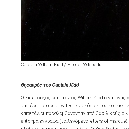
Captain William Kidd / Photo: Wikipedia
Θησαυρός του Captain Kidd
Ο Σκωτσέζος καπετάνιος William Kidd είναι ένας 
καριέρα του ως privateer, ένας όρος που έστεκε 
καπετάνιοι προσλαμβάνονταν από βασιλικούς οίκου
επίσημα έγγραφα (τα λεγόμενα letters of marque)
πλοία και να κρατήσουν τη λεία. Ο Kidd ξεκίνησε