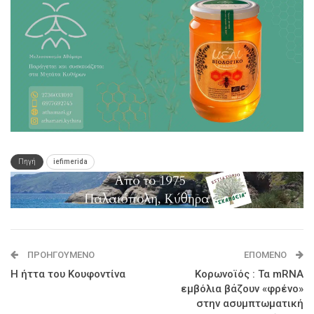
Πηγή
iefimerida
ΠΡΟΗΓΟΎΜΕΝΟ
ΕΠΌΜΕΝΟ
Η ήττα του Κουφοντίνα
Κορωνοϊός : Τα mRNA
εμβόλια βάζουν «φρένο»
στην ασυμπτωματική