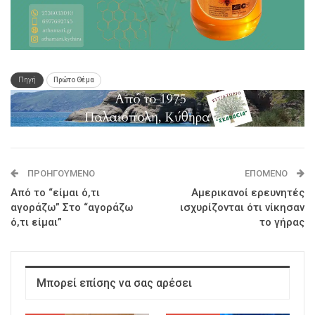
Πηγή
Πρώτο Θέμα
ΠΡΟΗΓΟΎΜΕΝΟ
ΕΠΌΜΕΝΟ
Από το “είμαι ό,τι
Αμερικανοί ερευνητές
αγοράζω” Στο “αγοράζω
ισχυρίζονται ότι νίκησαν
ό,τι είμαι”
το γήρας
Μπορεί επίσης να σας αρέσει