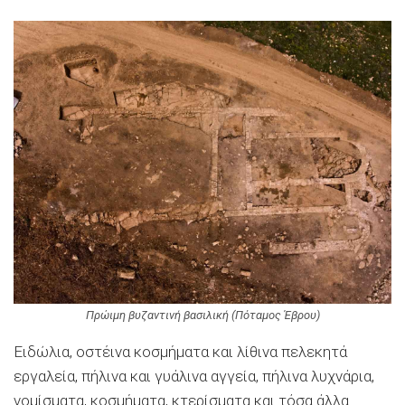
Πρώιμη βυζαντινή βασιλική (Πόταμος Έβρου)
Ειδώλια, οστέινα κοσμήματα και λίθινα πελεκητά
εργαλεία, πήλινα και γυάλινα αγγεία, πήλινα λυχνάρια,
νομίσματα, κοσμήματα, κτερίσματα και τόσα άλλα