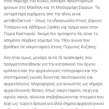
στην περιοχή του Κιλκίς, οικισμοί προϊστορικών
χρόνων στο Μανδήλι και τη Μεσορράχη Σερρών. Τα
υστερότερα ευρήματα, από την άλλη, είναι
μεταβυζαντινά – όπως τα υδραγωγεία στους Δήμους
Τοπείρου και Αβδήρων Ξάνθης και τμήμα ναού στην
Ποριά Καστοριάς. Ακόμη πιο πρόσφατο δε, είναι το
ασημένιο σέρβικο νόμισμα του 19ου αιώνα που
βρέθηκε σε νεκροταφείο στους Πύργους Κοζάνης.
Δεν ήταν όμως, μονάχα, αυτά. Οι ανασκαφές που
πραγματοποιήθηκαν για την κατασκευή του έργου
εμπλούτισαν την αρχαιολογική τοπογραφία και την
επιστημονική γνώση, δίνοντας σειστορικούς και
αρχαιολόγους πληροφορίες για άγνωστες ως σήμερα
αρχαιολογικές θέσεις όπως νεκροταφεία, τείχη και
ιερούς ναούς, αλλά και επιβεβαιώνοντας στοιχεία που
είχε ως τώρα η έρευνα για άλλα σημεία αρχαιολογικού