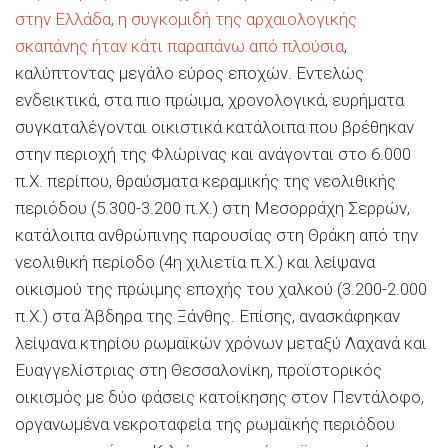
στην Ελλάδα, η συγκομιδή της αρχαιολογικής
σκαπάνης ήταν κάτι παραπάνω από πλούσια
,
καλύπτοντας μεγάλο εύρος εποχών. Εντελώς
ενδεικτικά, στα πιο πρώιμα, χρονολογικά, ευρήματα
συγκαταλέγονται οικιστικά κατάλοιπα που βρέθηκαν
στην περιοχή της Φλώρινας και ανάγονται στο 6.000
π.Χ. περίπου, θραύσματα κεραμικής της νεολιθικής
περιόδου (5.300-3.200 π.Χ.) στη Μεσορράχη Σερρών,
κατάλοιπα ανθρώπινης παρουσίας στη Θράκη από την
νεολιθική περίοδο (4η χιλιετία π.Χ.) και λείψανα
οικισμού της πρώιμης εποχής του χαλκού (3.200-2.000
π.Χ.) στα Άβδηρα της Ξάνθης. Επίσης, ανασκάφηκαν
λείψανα κτηρίου ρωμαϊκών χρόνων μεταξύ Λαχανά και
Ευαγγελίστριας στη Θεσσαλονίκη, προϊστορικός
οικισμός με δύο φάσεις κατοίκησης στον Πεντάλοφο,
οργανωμένα νεκροταφεία της ρωμαϊκής περιόδου