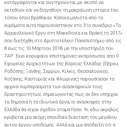
καταγράφονται και συντηρούνται, με σκοπό να
εκτεθούν και να διηγηθούν τη μακραίωνη ιστορία του
τόπου όπου βρέθηκαν. Κάποια μάλιστα από τα
ευρήματα αυτά παρουσιάστηκαν στο 31ο συνέδριο «Το
Αρχαιολογικό Έργο στη Μακεδονία και Θράκη το 2017»
που διεξήχθη στο Αριστοτέλειο Πανεπιστήμιο από τις
8 έως τις 10 Μαρτίου 2018, με την υποστήριξη του
ΤΑΡ. Εκεί κορυφαίοι επιστήμονες-εκπρόσωποι από 9
Εφορείες Αρχαιοτήτων της βόρειας Ελλάδας (Έβρου,
Ροδόπης, Ξάνθης, Σερρών, Κιλκίς, Θεσσαλονίκης,
Κοζάνης, Καστοριάς και Φλώρινας) παρουσίασαν τα
αρχικά συμπεράσματα των ανασκαφικών τους
δραστηριοτήτων, σημειώνοντας πως αν δεν υπήρχαν
τα δημόσια ή τα ιδιωτικά έργα, οι ανασκαφές στην
Ελλάδα θα είχαν σχεδόν σταματήσει. Κι εδώ ακριβώς
κρύβεται μία ακόμη σπουδαία διάσταση του μεγάλου
αυτού έργου υποδομής. Αλλά και μια απόδειξη ότι η