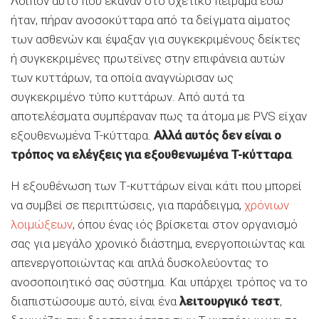
Λοιπόν αυτό που έκαναν στο σχετικό πείραμα εδώ
ήταν, πήραν ανοσοκύτταρα από τα δείγματα αίματος
των ασθενών και έψαξαν για συγκεκριμένους δείκτες
ή συγκεκριμένες πρωτεϊνες στην επιφάνεια αυτών
των κυττάρων, τα οποία αναγνώρισαν ως
συγκεκριμένο τύπο κυττάρων. Από αυτά τα
αποτελέσματα συμπέραναν πως τα άτομα με PVS είχαν
εξουθενωμένα T-κύτταρα.
Αλλά αυτός δεν είναι ο
τρόπος να ελέγξεις για εξουθενωμένα T-κύτταρα
.
Η εξουθένωση των Τ-κυττάρων είναι κάτι που μπορεί
να συμβεί σε περιπτώσεις, για παράδειγμα,
χρόνιων
λοιμώξεων
, όπου ένας ιός βρίσκεται στον οργανισμό
σας για μεγάλο χρονικό διάστημα, ενεργοποιώντας και
απενεργοποιώντας και απλά δυσκολεύοντας το
ανοσοποιητικό σας σύστημα. Και υπάρχει τρόπος να το
διαπιστώσουμε αυτό, είναι ένα
λειτουργικό τεστ
,