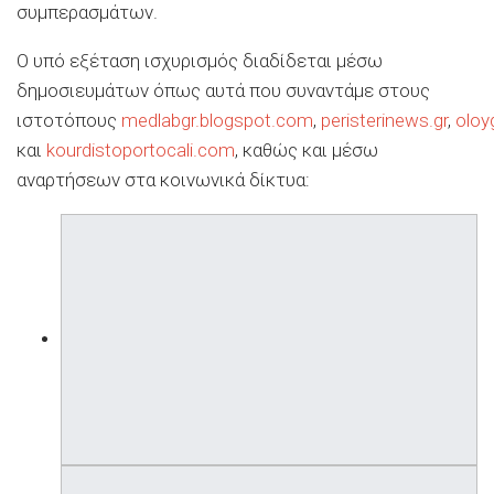
συμπερασμάτων.
Ο υπό εξέταση ισχυρισμός διαδίδεται μέσω
δημοσιευμάτων όπως αυτά που συναντάμε στους
ιστοτόπους
medlabgr.blogspot.com
,
peristerinews.gr
,
oloy
και
kourdistoportocali.com
, καθώς και μέσω
αναρτήσεων στα κοινωνικά δίκτυα: