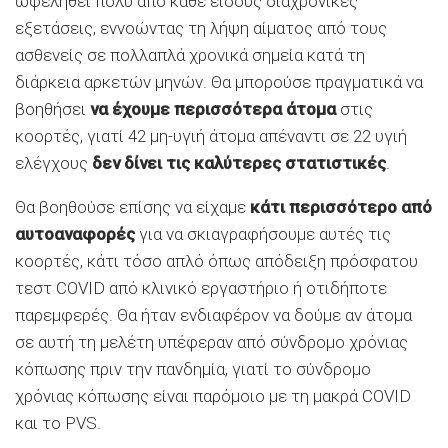
ωφεληθεί πολύ από κάθε είδους διαχρονικές
εξετάσεις, εννοώντας τη λήψη αίματος από τους
ασθενείς σε πολλαπλά χρονικά σημεία κατά τη
διάρκεια αρκετών μηνών. Θα μπορούσε πραγματικά να
βοηθήσει
να έχουμε περισσότερα άτομα
στις
κοορτές, γιατί 42 μη-υγιή άτομα απέναντι σε 22 υγιή
ελέγχους
δεν δίνει τις καλύτερες στατιστικές
.
Θα βοηθούσε επίσης να είχαμε
κάτι περισσότερο από
αυτοαναφορές
για να σκιαγραφήσουμε αυτές τις
κοορτές, κάτι τόσο απλό όπως απόδειξη πρόσφατου
τεστ COVID από κλινικό εργαστήριο ή οτιδήποτε
παρεμφερές. Θα ήταν ενδιαφέρον να δούμε αν άτομα
σε αυτή τη μελέτη υπέφεραν από σύνδρομο χρόνιας
κόπωσης πριν την πανδημία, γιατί το σύνδρομο
χρόνιας κόπωσης είναι παρόμοιο με τη μακρά COVID
και το PVS.