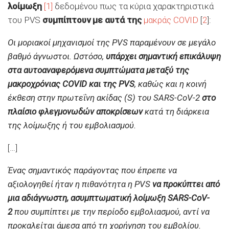
λοίμωξη
[1]
δεδομένου πως τα κύρια χαρακτηριστικά
του PVS
συμπίπτουν με αυτά της
μακράς COVID
[
2
]:
Οι μοριακοί μηχανισμοί της PVS παραμένουν σε μεγάλο
βαθμό άγνωστοι. Ωστόσο,
υπάρχει σημαντική επικάλυψη
στα αυτοαναφερόμενα συμπτώματα μεταξύ της
μακροχρόνιας COVID και της PVS
, καθώς και η κοινή
έκθεση στην πρωτεΐνη ακίδας (S) του SARS-CoV-2
στο
πλαίσιο φλεγμονωδών αποκρίσεων
κατά τη διάρκεια
της λοίμωξης ή του εμβολιασμού.
[…]
Ένας σημαντικός παράγοντας που έπρεπε να
αξιολογηθεί ήταν η πιθανότητα η PVS
να προκύπτει από
μια αδιάγνωστη, ασυμπτωματική λοίμωξη SARS-CoV-
2
που συμπίπτει με την περίοδο εμβολιασμού, αντί να
προκαλείται άμεσα από τη χορήγηση του εμβολίου.