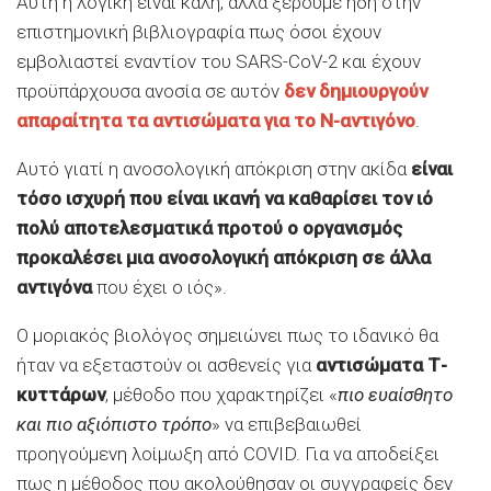
Αυτή η λογική είναι καλή, αλλά ξέρουμε ήδη στην
επιστημονική βιβλιογραφία πως όσοι έχουν
εμβολιαστεί εναντίον του SARS-CoV-2 και έχουν
προϋπάρχουσα ανοσία σε αυτόν
δεν δημιουργούν
απαραίτητα τα αντισώματα για το Ν-αντιγόνο
.
Αυτό γιατί η ανοσολογική απόκριση στην ακίδα
είναι
τόσο ισχυρή που είναι ικανή να καθαρίσει τον ιό
πολύ αποτελεσματικά προτού ο οργανισμός
προκαλέσει μια ανοσολογική απόκριση σε άλλα
αντιγόνα
που έχει ο ιός».
Ο μοριακός βιολόγος σημειώνει πως το ιδανικό θα
ήταν να εξεταστούν οι ασθενείς για
αντισώματα Τ-
κυττάρων
, μέθοδο που χαρακτηρίζει «
πιο ευαίσθητο
και πιο αξιόπιστο τρόπο
» να επιβεβαιωθεί
προηγούμενη λοίμωξη από COVID. Για να αποδείξει
πως η μέθοδος που ακολούθησαν οι συγγραφείς δεν