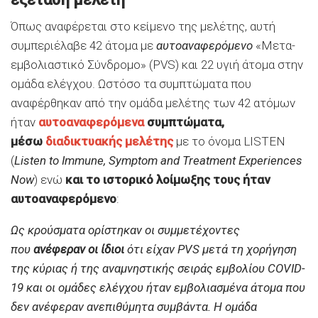
Όπως αναφέρεται στο κείμενο της μελέτης, αυτή
συμπεριέλαβε 42 άτομα με
αυτοαναφερόμενο
«Μετα-
εμβολιαστικό Σύνδρομο» (PVS) και 22 υγιή άτομα στην
ομάδα ελέγχου. Ωστόσο τα συμπτώματα που
αναφέρθηκαν από την ομάδα μελέτης των 42 ατόμων
ήταν
αυτοαναφερόμενα
συμπτώματα,
μέσω
διαδικτυακής μελέτης
με το όνομα LISTEN
(
Listen to Immune, Symptom and Treatment Experiences
Now
) ενώ
και το ιστορικό λοίμωξης τους ήταν
αυτοαναφερόμενο
:
Ως κρούσματα ορίστηκαν οι συμμετέχοντες
που
ανέφεραν οι ίδιοι
ότι είχαν PVS μετά τη χορήγηση
της κύριας ή της αναμνηστικής σειράς εμβολίου COVID-
19 και οι ομάδες ελέγχου ήταν εμβολιασμένα άτομα που
δεν ανέφεραν ανεπιθύμητα συμβάντα. Η ομάδα