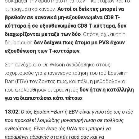
δοκιμάζει την δραστηριότητα των Τ κυττάρων και το
τι πραγματικά κάνουν.
Αυτοί οι δείκτες μπορεί να
βρεθούν σε κανονικά μη-εξουθενωμένα CD8 T-
κύτταρα ή σε εξουθενωμένα CD8 T-κύτταρα, δεν
διαχωρίζονται μεταξύ των δύο
. Οπότε, όχι, αυτή η
δημοσίευση
δεν δείχνει πως άτομα με PVS έχουν
εξουθένωση των Τ-κυττάρων
.
Στη συνέχεια, ο Dr. Wilson αναφέρθηκε στους
ισχυρισμούς για επανενεργοποίηση του ιού Epstein–
Barr (EBV) τονίζοντας πως, και πάλι, η μεθοδολογία
που ακολούθησαν οι ερευνητές
δεν ήταν η κατάλληλη
για να διαπιστώσει κάτι τέτοιο
:
13:02:
Ο ιός Epstein–Barr ή EBV είναι γνωστός ως ο ιός
που προκαλεί λοιμώδης μονοπυρήνωση σε πολλούς
ανθρώπους. Είναι ένας ιός DNA που μπορεί να
παραμένει αδρανής στα κύτταρά σας και να