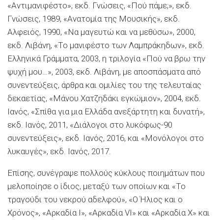
«Αντιμανιφέστο», εκδ. Γνώσεις, «Πού πάμε;», εκδ.
Γνώσεις, 1989, «Ανατομία της Μουσικής», εκδ.
Αλφειός, 1990, «Να μαγευτώ και να μεθύσω», 2000,
εκδ. Λιβάνη, «Το μανιφέστο των Λαμπράκηδων», εκδ.
Ελληνικά Γράμματα, 2003, η τριλογία «Πού να βρω την
ψυχή μου…», 2003, εκδ. Λιβάνη, με αποσπάσματα από
συνεντεύξεις, άρθρα και ομιλίες του της τελευταίας
δεκαετίας, «Μάνου Χατζηδάκι εγκώμιον», 2004, εκδ.
Ιανός, «Σπίθα για μια Ελλάδα ανεξάρτητη και δυνατή»,
εκδ. Ιανός, 2011, «Διάλογοι στο λυκόφως-90
συνεντεύξεις», εκδ. Ιανός, 2016, και «Μονόλογοι στο
λυκαυγές», εκδ. Ιανός, 2017.
Επίσης, συνέγραψε πολλούς κύκλους ποιημάτων που
μελοποίησε ο ίδιος, μεταξύ των οποίων και «Το
τραγούδι του νεκρού αδελφού», «Ο Ήλιος και ο
Χρόνος», «Αρκαδία Ι», «Αρκαδία VI» και «Αρκαδία X» και