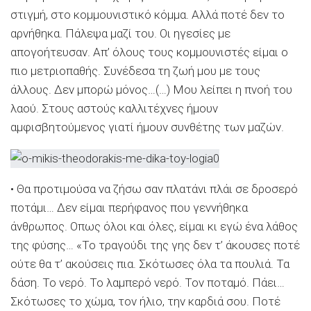
στιγμή, στο κομμουνιστικό κόμμα. Αλλά ποτέ δεν το
αρνήθηκα. Πάλεψα μαζί του. Οι ηγεσίες με
απογοήτευσαν. Απ’ όλους τους κομμουνιστές είμαι ο
πιο μετριοπαθής. Συνέδεσα τη ζωή μου με τους
άλλους. Δεν μπορώ μόνος…(…) Μου λείπει η πνοή του
λαού. Στους αστούς καλλιτέχνες ήμουν
αμφισβητούμενος γιατί ήμουν συνθέτης των μαζών.
• Θα προτιμούσα να ζήσω σαν πλατάνι πλάι σε δροσερό
ποτάμι… Δεν είμαι περήφανος που γεννήθηκα
άνθρωπος. Οπως όλοι και όλες, είμαι κι εγώ ένα λάθος
της φύσης… «Το τραγούδι της γης δεν τ’ άκουσες ποτέ
ούτε θα τ’ ακούσεις πια. Σκότωσες όλα τα πουλιά. Τα
δάση. Το νερό. Το λαμπερό νερό. Τον ποταμό. Πάει…
Σκότωσες το χώμα, τον ήλιο, την καρδιά σου. Ποτέ