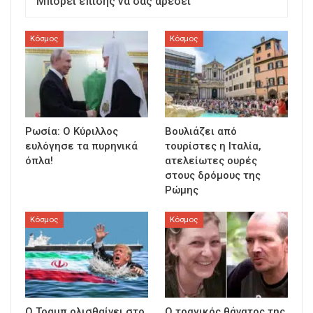
Μπορεί επίσης να σας αρέσει
Κόσμος
Κόσμος
Ρωσία: Ο Κύριλλος
Βουλιάζει από
ευλόγησε τα πυρηνικά
τουρίστες η Ιταλία,
όπλα!
ατελείωτες ουρές
στους δρόμους της
Ρώμης
Κόσμος
Κόσμος
Ο Τραμπ ολισθαίνει στο
Ο τραγικός θάνατος της