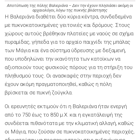
Αποτύπωση της πόλης Βαλεριάνα – Δεν την έχουν πλησιάσει ακόμη οι
αρχαιολόγοι, λόγω της πυκνής βλάστησης
Η Βαλεριάνα διαθέτει δύο κύρια κέντρα, συνδεδεμένα
με πυκνοκατοικημένες γειτονιές και δρόμους. Στους
χώρους αυτούς βρέθηκαν πλατείες με ναούς σε σχήμα
πυραμίδας, γήπεδα για το αρχαίο παιχνίδι της μπάλας
των Μάγια και ένα σύστημα ύδρευσης με δεξαμενή,
που υποδηλώνει την ικανότητα των κατοίκων να
αξιοποιούν τους φυσικούς πόρους για τη στήριξη του
πληθυσμού τους. Οι ανασκαφές στην περιοχή δεν
έχουν ακόμη πραγματοποιηθεί, καθώς η πόλη
βρίσκεται σε πυκνή ζούγκλα.
Οι ερευνητές εκτιμούν ότι η Βαλεριάνα ήταν ενεργή
από το 750 έως το 850 μ.Χ. και η εγκατάλειψή της
συνδέεται πιθανότατα με την κλιματική αλλαγή, καθώς
οι Μάγια, που ζούσαν σε πυκνοκατοικημένες περιοχές,
αδυνατούσαν να προσαρμοστούν στις αυξανόμενες